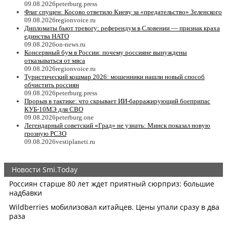
09.08.2026
peterburg.press
Флаг спущен: Косово ответило Киеву за «предательство» Зеленского
09.08.2026
regionvoice.ru
Дипломаты бьют тревогу: референдум в Словении — признак краха
единства НАТО
09.08.2026
on-news.ru
Консервный бум в России: почему россияне вынуждены
отказываться от мяса
09.08.2026
regionvoice.ru
Туристический кошмар 2026: мошенники нашли новый способ
обчистить россиян
09.08.2026
peterburg.press
Прорыв в тактике: что скрывает ИИ-барражирующий боеприпас
КУБ-10МЭ для СВО
09.08.2026
peterburg.one
Легендарный советский «Град» не узнать: Минск показал новую
грозную РСЗО
09.08.2026
vestiplaneti.ru