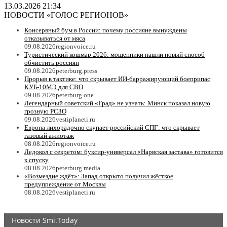
13.03.2026 21:34
НОВОСТИ «ГОЛОС РЕГИОНОВ»
Консервный бум в России: почему россияне вынуждены
отказываться от мяса
09.08.2026
regionvoice.ru
Туристический кошмар 2026: мошенники нашли новый способ
обчистить россиян
09.08.2026
peterburg.press
Прорыв в тактике: что скрывает ИИ-барражирующий боеприпас
КУБ-10МЭ для СВО
09.08.2026
peterburg.one
Легендарный советский «Град» не узнать: Минск показал новую
грозную РСЗО
09.08.2026
vestiplaneti.ru
Европа лихорадочно скупает российский СПГ: что скрывает
газовый ажиотаж
08.08.2026
regionvoice.ru
Ледокол с секретом: буксир-универсал «Нарвская застава» готовится
к спуску
08.08.2026
peterburg.media
«Возмездие ждёт»: Запад открыто получил жёсткое
предупреждение от Москвы
08.08.2026
vestiplaneti.ru