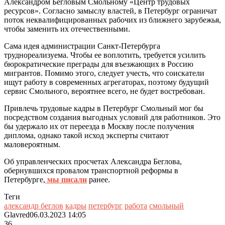
Александром Бегловым Смольному «Центр трудовых
ресурсов». Согласно замыслу властей, в Петербург ограничат
поток неквалифицированных рабочих из ближнего зарубежья,
чтобы заменить их отечественными.
Сама идея администрации Санкт-Петербурга
труднореализуема. Чтобы ее воплотить, требуется усилить
бюрократические преграды для въезжающих в Россию
мигрантов. Помимо этого, следует учесть, что соискатели
ищут работу в современных агрегаторах, поэтому будущий
сервис Смольного, вероятнее всего, не будет востребован.
Привлечь трудовые кадры в Петербург Смольный мог бы
посредством создания выгодных условий для работников. Это
бы удержало их от переезда в Москву после получения
диплома, однако такой исход эксперты считают
маловероятным.
Об управленческих просчетах Александра Беглова,
обернувшихся провалом транспортной реформы в
Петербурге,
мы писали
ранее.
Теги
александр беглов
кадры
петербург
работа
смольный
Glavred
06.03.2023 14:05
36