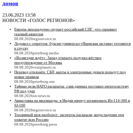
домов
23.06.2023 13:58
НОВОСТИ «ГОЛОС РЕГИОНОВ»
Европа лихорадочно скупает российский СПГ: что скрывает
газовый ажиотаж
08.08.2026
regionvoice.ru
Ледокол с секретом: буксир-универсал «Нарвская застава» готовится
к спуску
08.08.2026
peterburg.media
«Возмездие ждёт»: Запад открыто получил жёсткое
предупреждение от Москвы
08.08.2026
vestiplaneti.ru
Перевод отклонён: СБП, карты и электронные деньги попадут под
новые правила
08.08.2026
peterburg.one
Тайные цели НАТО раскрыты: слив данных поставил энергосистему
РФ под удар
08.08.2026
on-news.ru
Авиаставка на миллиарды: в Индии начнут штамповать Ил‑114‑300 и
SJ‑100
08.08.2026
regionvoice.ru
Топливный шок наоборот: эксперты раскрыли, когда падение цен
охватит всю Россию
08.08.2026
peterburg.press