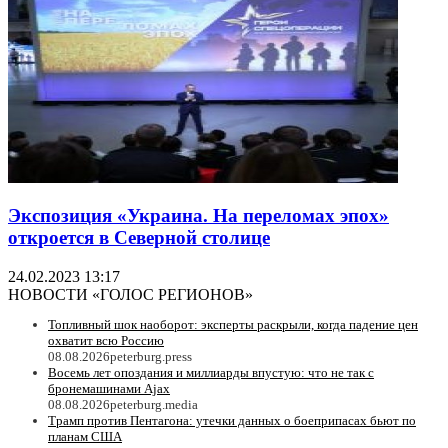
Экспозиция «Украина. На переломах эпох»
откроется в Северной столице
24.02.2023 13:17
НОВОСТИ «ГОЛОС РЕГИОНОВ»
Топливный шок наоборот: эксперты раскрыли, когда падение цен
охватит всю Россию
08.08.2026
peterburg.press
Восемь лет опоздания и миллиарды впустую: что не так с
бронемашинами Ajax
08.08.2026
peterburg.media
Трамп против Пентагона: утечки данных о боеприпасах бьют по
планам США