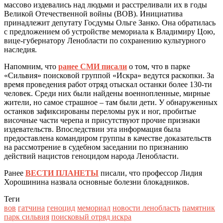
массово издевались над людьми и расстреливали их в годы
Великой Отечественной войны (ВОВ). Инициатива
принадлежит депутату Госдумы Ольге Занко. Она обратилась
с предложением об устройстве мемориала к Владимиру Цою,
вице-губернатору Ленобласти по сохранению культурного
наследия.
Напомним, что
ранее СМИ писали
о том, что в парке
«Сильвия» поисковой группой «Искра» ведутся раскопки. За
время проведения работ отряд отыскал останки более 130-ти
человек. Среди них были найдены военнопленные, мирные
жители, но самое страшное – там были дети. У обнаруженных
останков зафиксированы переломы рук и ног, пробитые
височные части черепа и присутствуют прочие признаки
издевательств. Впоследствии эта информация была
предоставлена командиром группы в качестве доказательств
на рассмотрение в судебном заседании по признанию
действий нацистов геноцидом народа Ленобласти.
Ранее
ВЕСТИ ПЛАНЕТЫ
писали, что профессор Лидия
Хорошинина назвала основные болезни блокадников.
Теги
вов
гатчина
геноцид
мемориал
новости ленобласть
памятник
парк сильвия
поисковый отряд искра