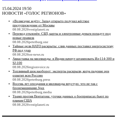
15.04.2024 19:50
НОВОСТИ «ГОЛОС РЕГИОНОВ»
«Возмездие ждёт»: Запад открыто получил жёсткое
предупреждение от Москвы
08.08.2026
vestiplaneti.ru
Перевод отклонён: СБП, карты и электронные деньги попадут под
новые правила
08.08.2026
peterburg.one
Тайные цели НАТО раскрыты: слив данных поставил энергосистему
РФ под удар
08.08.2026
on-news.ru
Авиаставка на миллиарды: в Индии начнут штамповать Ил‑114‑300 и
SJ‑100
08.08.2026
regionvoice.ru
Топливный шок наоборот: эксперты раскрыли, когда падение цен
охватит всю Россию
08.08.2026
peterburg.press
Восемь лет опоздания и миллиарды впустую: что не так с
бронемашинами Ajax
08.08.2026
peterburg.media
Трамп против Пентагона: утечки данных о боеприпасах бьют по
планам США
08.08.2026
vestiplaneti.ru