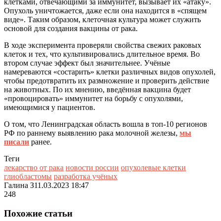
клетками
,
отвечающими за иммунитет, вызывает их «атаку».
Опухоль уничтожается, даже если она находится в «спящем
виде». Таким образом, клеточная культура может служить
основой для создания
вакцины от рака
.
В ходе эксперимента проверяли свойства свежих раковых
клеток и тех, что культивировались длительное время. Во
втором случае эффект был значительнее. Учёные
намереваются «состарить» клетки различных видов опухолей,
чтобы предотвратить их размножение и проверить действие
на животных. По их мнению, введённая вакцина будет
«провоцировать» иммунитет на борьбу с опухолями,
имеющимися у пациентов.
О том, что Ленинградская область вошла в топ-10 регионов
РФ по раннему выявлению рака молочной железы,
мы
писали
ранее.
Теги
лекарство от рака
новости россии
опухолевые клетки
глиобластомы
разработка учёных
Галина З
11.03.2023 18:47
248
Похожие статьи