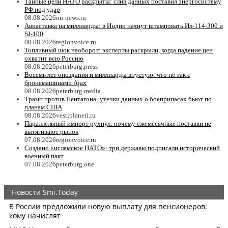
Тайные цели НАТО раскрыты: слив данных поставил энергосистему
РФ под удар
08.08.2026
on-news.ru
Авиаставка на миллиарды: в Индии начнут штамповать Ил‑114‑300 и
SJ‑100
08.08.2026
regionvoice.ru
Топливный шок наоборот: эксперты раскрыли, когда падение цен
охватит всю Россию
08.08.2026
peterburg.press
Восемь лет опоздания и миллиарды впустую: что не так с
бронемашинами Ajax
08.08.2026
peterburg.media
Трамп против Пентагона: утечки данных о боеприпасах бьют по
планам США
08.08.2026
vestiplaneti.ru
Параллельный импорт рухнул: почему ежемесячные поставки не
вытягивают рынок
07.08.2026
regionvoice.ru
Создано «исламское НАТО»: три державы подписали исторический
военный пакт
07.08.2026
peterburg.one