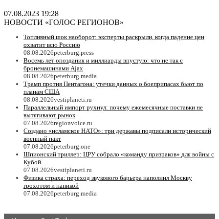
07.08.2023 19:28
НОВОСТИ «ГОЛОС РЕГИОНОВ»
Топливный шок наоборот: эксперты раскрыли, когда падение цен
охватит всю Россию
08.08.2026
peterburg.press
Восемь лет опоздания и миллиарды впустую: что не так с
бронемашинами Ajax
08.08.2026
peterburg.media
Трамп против Пентагона: утечки данных о боеприпасах бьют по
планам США
08.08.2026
vestiplaneti.ru
Параллельный импорт рухнул: почему ежемесячные поставки не
вытягивают рынок
07.08.2026
regionvoice.ru
Создано «исламское НАТО»: три державы подписали исторический
военный пакт
07.08.2026
peterburg.one
Шпионский триллер: ЦРУ собрало «команду призраков» для войны с
Кубой
07.08.2026
vestiplaneti.ru
Физика страха: переход звукового барьера наполнил Москву
грохотом и паникой
07.08.2026
peterburg.media