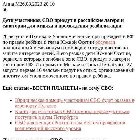
Анна М
26.08.2023 20:10
66
Дети участников СВО приедут в российские лагеря и
санатории для отдыха и прохождения реабилитации
.
26 августа в Цхинвале Уполномоченный при президенте РФ
по правам ребёнка и глава Южной Осетии
обсудили
подписанный меморандум о помощи и сотрудничестве по
защите интересов детей. В его рамках дети Южной Осетии,
родители которых погибли в зоне СВО, приедут в лагеря и
санатории РФ. Их примут в Москве и Санкт-Петербурге. 27
августа первые 10 человек поедут на отдых, организованный
институтом Уполномоченного по правам ребёнка.
Ещё статьи «ВЕСТИ ПЛАНЕТЫ» на тему СВО:
Юридическая помощь участникам СВО будет оказана в
аэропорту Пулково
Квота для участников СВО помогла первокурсникам
поступить в вузы Петербурга
СВО для женщин России стала местом проявления
компетенций высокого уровня