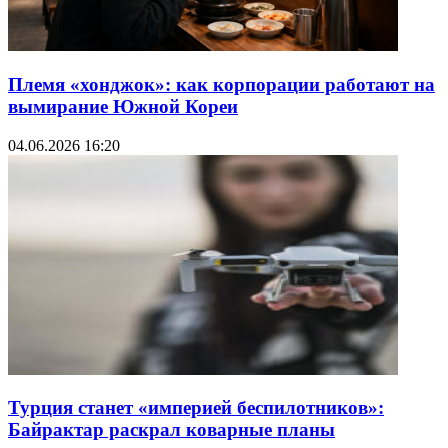
Племя «хонджок»: как корпорации работают на
вымирание Южной Кореи
04.06.2026 16:20
Турция станет «империей беспилотников»:
Байрактар раскрал коварные планы