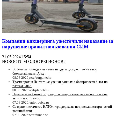
Компании кикшеринга ужесточили наказание за
нарушение правил пользования СИМ
31.05.2024 15:54
НОВОСТИ «ГОЛОС РЕГИОНОВ»
Восемь лет опоздания и миллиарды впустую: что не так с
бронемашинами Ajax
08.08.2026
peterburg.media
Трамп против Пентагона: утечки данных о боеприпасах бьют по
планам США
08.08.2026
vestiplaneti.ru
Параллельный импорт рухнул: почему ежемесячные поставки не
вытягивают рынок
07.08.2026
regionvoice.ru
Создано «исламское НАТО»: три державы подписали исторический
военный пакт
07.08.2026
peterburg.one