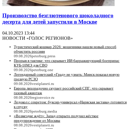
Производство безглютенового шоколадного
десерта для детей запустили в Москве
04.10.2023 13:44
НОВОСТИ «ГОЛОС РЕГИОНОВ»
Туристический кошмар 2026: мошенники нашли новый способ
обчистить россиян
09.08.2026
peterburg.press
Прорыв в тактике: что скрывает ИИ-барражирующий боеприпас
КУБ-10МЭ для СВО
09.08.2026
peterburg.one
Легендарный советский «Град» не узнать: Минск показал новую
грозную РСЗО
09.08.2026
vestiplaneti.ru
Европа лихорадочно скупает российский СПГ: что скрывает
газовый ажиотаж
08.08.2026
regionvoice.ru
Ледокол с секретом: буксир-универсал «Нарвская застава» готовится
к спуску
08.08.2026
peterburg.media
«Возмездие ждёт»: Запад открыто получил жёсткое
предупреждение от Москвы
08.08.2026
vestiplaneti.ru