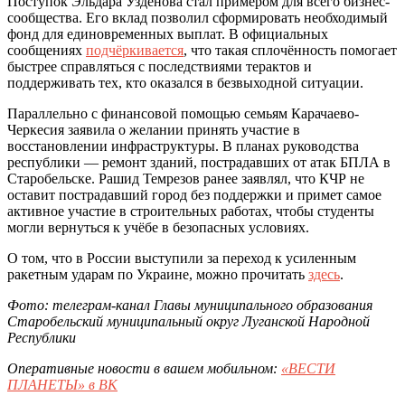
Поступок Эльдара Узденова стал примером для всего бизнес-
сообщества. Его вклад позволил сформировать необходимый
фонд для единовременных выплат. В официальных
сообщениях
подчёркивается
, что такая сплочённость помогает
быстрее справляться с последствиями терактов и
поддерживать тех, кто оказался в безвыходной ситуации.
Параллельно с финансовой помощью семьям Карачаево-
Черкесия заявила о желании принять участие в
восстановлении инфраструктуры. В планах руководства
республики — ремонт зданий, пострадавших от атак БПЛА в
Старобельске. Рашид Темрезов ранее заявлял, что КЧР не
оставит пострадавший город без поддержки и примет самое
активное участие в строительных работах, чтобы студенты
могли вернуться к учёбе в безопасных условиях.
О том, что в России выступили за переход к усиленным
ракетным ударам по Украине, можно прочитать
здесь
.
Фото: телеграм-канал Главы муниципального образования
Старобельский муниципальный округ Луганской Народной
Республики
Оперативные новости в вашем мобильном:
«ВЕСТИ
ПЛАНЕТЫ» в ВК