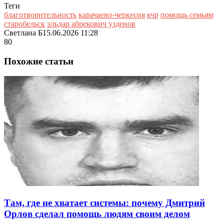
Теги
благотворительность
карачаево-черкесия
кчр
помощь семьям
старобельск
эльдар абрекович узденов
Светлана Б
15.06.2026 11:28
80
Похожие статьи
Там, где не хватает системы: почему Дмитрий
Орлов сделал помощь людям своим делом