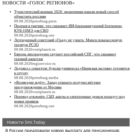
НОВОСТИ «ГОЛОС РЕГИОНОВ»
Туристический кошмар 2026: мошенники нашли новый способ
обчистить россиян
09.08.2026
peterburg.press
Прорыв в тактике: что скрывает ИИ-барражирующий боеприпас
КУБ-10МЭ для СВО
09.08.2026
peterburg.one
Легендарный советский «Град» не узнать: Минск показал новую
грозную РСЗО
09.08.2026
vestiplaneti.ru
Европа лихорадочно скупает российский СПГ: что скрывает
газовый ажиотаж
08.08.2026
regionvoice.ru
Ледокол с секретом: буксир-универсал «Нарвская застава» готовится
к спуску
08.08.2026
peterburg.media
«Возмездие ждёт»: Запад открыто получил жёсткое
предупреждение от Москвы
08.08.2026
vestiplaneti.ru
Перевод отклонён: СБП, карты и электронные деньги попадут под
новые правила
08.08.2026
peterburg.one