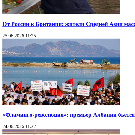
От России к Британии: жители Средней Азии мас
25.06.2026 11:25
«Фламинго-революция»: премьер Албании бьется
24.06.2026 11:32