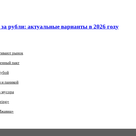
за рубли: актуальные варианты в 2026 году
гивают рынок
оенный пакт
Кубой
 и паникой
о мусора
eing»
Ижавиа»