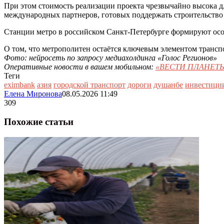
При этом стоимость реализации проекта чрезвычайно высока 
международных партнеров, готовых поддержать строительство 
Станции метро в российском Санкт-Петербурге формируют осо
О том, что метрополитен остаётся ключевым элементом транс
Фото:
нейросеть по запросу медиахолдинга «Голос Регионов»
Оперативные новости в вашем мобильном:
«ВЕСТИ ПЛАНЕТЫ
Теги
eximbank
азия
городской транспорт
дороги
душанбе
инвестици
Елена Миронова
08.05.2026 11:49
309
Похожие статьи