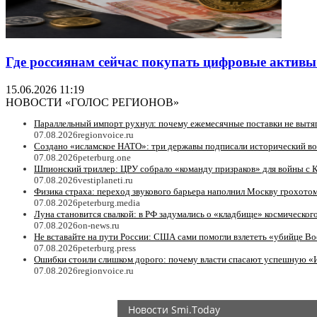
Где россиянам сейчас покупать цифровые активы 
15.06.2026 11:19
НОВОСТИ «ГОЛОС РЕГИОНОВ»
Параллельный импорт рухнул: почему ежемесячные поставки не вытя
07.08.2026
regionvoice.ru
Создано «исламское НАТО»: три державы подписали исторический в
07.08.2026
peterburg.one
Шпионский триллер: ЦРУ собрало «команду призраков» для войны с 
07.08.2026
vestiplaneti.ru
Физика страха: переход звукового барьера наполнил Москву грохотом
07.08.2026
peterburg.media
Луна становится свалкой: в РФ задумались о «кладбище» космическог
07.08.2026
on-news.ru
Не вставайте на пути России: США сами помогли взлететь «убийце Bo
07.08.2026
peterburg.press
Ошибки стоили слишком дорого: почему власти спасают успешную «
07.08.2026
regionvoice.ru