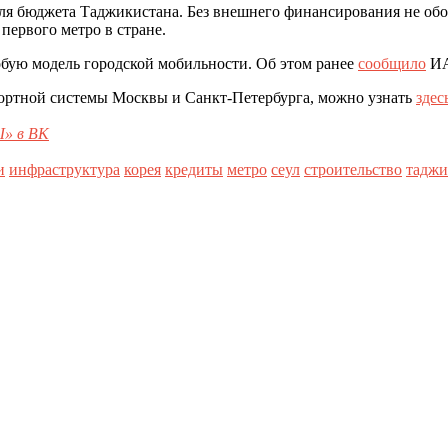
для бюджета Таджикистана. Без внешнего финансирования не об
первого метро в стране.
бую модель городской мобильности. Об этом ранее
сообщило
ИА
портной системы Москвы и Санкт-Петербурга, можно узнать
здес
» в ВК
и
инфраструктура
корея
кредиты
метро
сеул
строительство
таджи