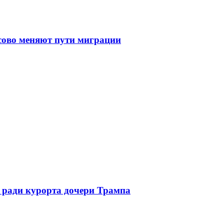
сово меняют пути миграции
 ради курорта дочери Трампа