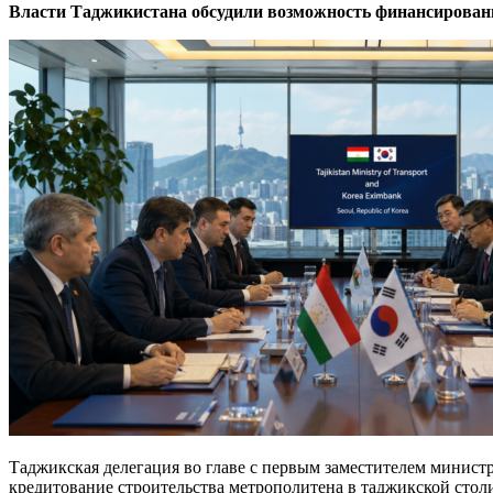
Власти Таджикистана обсудили возможность финансирован
Таджикская делегация во главе с первым заместителем минист
кредитование строительства метрополитена в таджикской стол