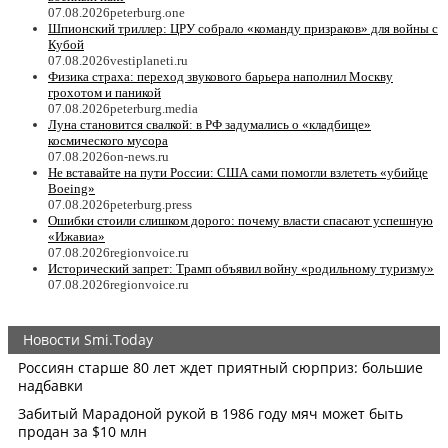
07.08.2026
peterburg.one
Шпионский триллер: ЦРУ собрало «команду призраков» для войны с
Кубой
07.08.2026
vestiplaneti.ru
Физика страха: переход звукового барьера наполнил Москву
грохотом и паникой
07.08.2026
peterburg.media
Луна становится свалкой: в РФ задумались о «кладбище»
космического мусора
07.08.2026
on-news.ru
Не вставайте на пути России: США сами помогли взлететь «убийце
Boeing»
07.08.2026
peterburg.press
Ошибки стоили слишком дорого: почему власти спасают успешную
«Ижавиа»
07.08.2026
regionvoice.ru
Исторический запрет: Трамп объявил войну «родильному туризму»
07.08.2026
regionvoice.ru