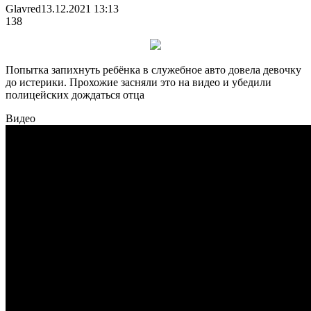
Glavred
13.12.2021 13:13
138
Попытка запихнуть ребёнка в служебное авто довела девочку
до истерики. Прохожие засняли это на видео и убедили
полицейских дождаться отца
Видео