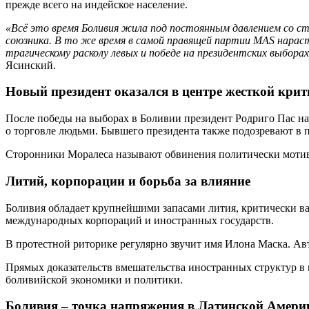
прежде всего на индейское население.
«Всё это время Боливия жила под постоянным давлением со с
союзника. В то же время в самой правящей партии MAS нараст
трагическому расколу левых и победе на президентских выбора
Ясинский.
Новый президент оказался в центре жесткой кри
После победы на выборах в Боливии президент
Родриго Пас
на
о торговле людьми. Бывшего президента также подозревают в
Сторонники Моралеса называют обвинения политически мотив
Литий, корпорации и борьба за влияние
Боливия обладает крупнейшими запасами лития, критически 
международных корпораций и иностранных государств.
В протестной риторике регулярно звучит имя
Илона Маска
. Ав
Прямых доказательств вмешательства иностранных структур в 
боливийской экономики и политики.
Боливия – точка напряжения в Латинской Амери