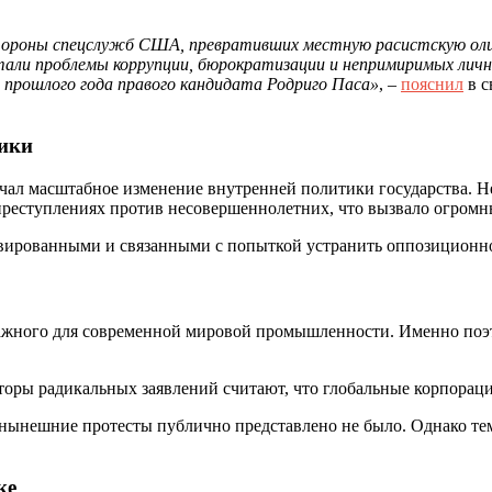
тороны спецслужб США, превративших местную расистскую олига
али проблемы коррупции, бюрократизации и непримиримых личны
х прошлого года правого кандидата Родриго Паса»
, –
пояснил
в с
тики
чал масштабное изменение внутренней политики государства. Не
 преступлениях против несовершеннолетних, что вызвало огром
ированными и связанными с попыткой устранить оппозиционно
важного для современной мировой промышленности. Именно по
торы радикальных заявлений считают, что глобальные корпорац
нынешние протесты публично представлено не было. Однако тем
ке