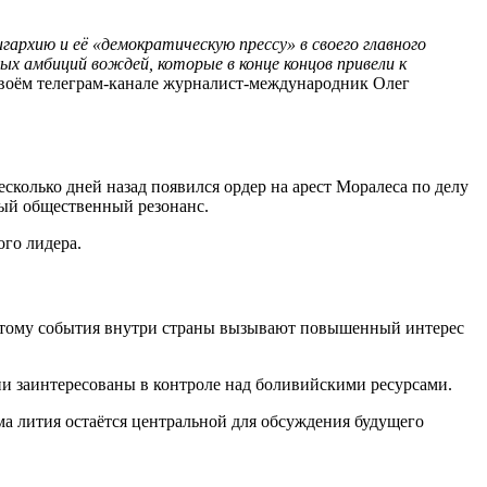
рхию и её «демократическую прессу» в своего главного
х амбиций вождей, которые в конце концов привели к
воём телеграм-канале журналист-международник Олег
сколько дней назад появился ордер на арест Моралеса по делу
ный общественный резонанс.
го лидера.
этому события внутри страны вызывают повышенный интерес
ии заинтересованы в контроле над боливийскими ресурсами.
а лития остаётся центральной для обсуждения будущего