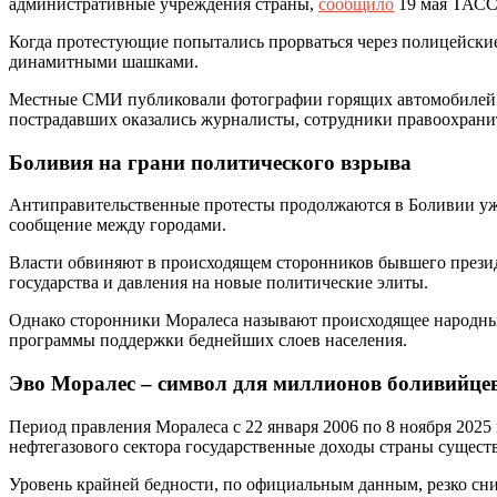
административные учреждения страны,
сообщило
19 мая ТАСС
Когда протестующие попытались прорваться через полицейские
динамитными шашками.
Местные СМИ публиковали фотографии горящих автомобилей и 
пострадавших оказались журналисты, сотрудники правоохрани
Боливия на грани политического взрыва
Антиправительственные протесты продолжаются в Боливии уже
сообщение между городами.
Власти обвиняют в происходящем сторонников бывшего прези
государства и давления на новые политические элиты.
Однако сторонники Моралеса называют происходящее народным
программы поддержки беднейших слоев населения.
Эво Моралес – символ для миллионов боливийце
Период правления Моралеса c 22 января 2006 по 8 ноября 202
нефтегазового сектора государственные доходы страны сущест
Уровень крайней бедности, по официальным данным, резко сн