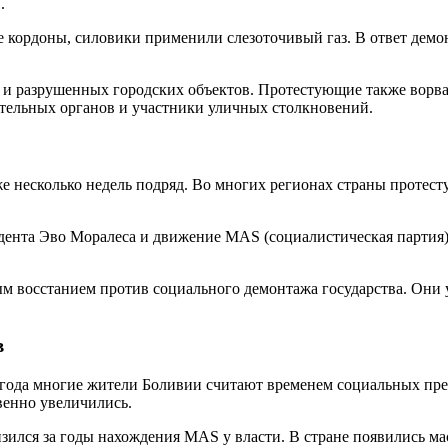
.
 кордоны, силовики применили слезоточивый газ. В ответ демо
разрушенных городских объектов. Протестующие также ворвали
тельных органов и участники уличных столкновений.
 несколько недель подряд. Во многих регионах страны протес
дента
Эво Моралеса
и движение MAS (социалистическая партия)
 восстанием против социального демонтажа государства. Они у
в
5 года многие жители Боливии считают временем социальных пр
венно увеличились.
изился за годы нахождения MAS у власти. В стране появились