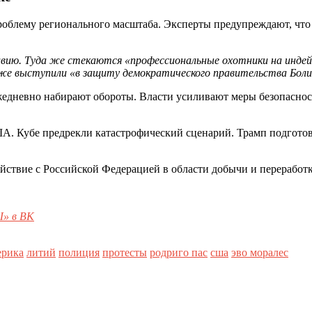
облему регионального масштаба. Эксперты предупреждают, что 
вию. Туда же стекаются «профессиональные охотники на инде
 уже выступили «в защиту демократического правительства Бол
ежедневно набирают обороты. Власти усиливают меры безопасност
А. Кубе предрекли катастрофический сценарий. Трамп подгото
йствие с Российской Федерацией в области добычи и переработ
» в ВК
ерика
литий
полиция
протесты
родриго пас
сша
эво моралес