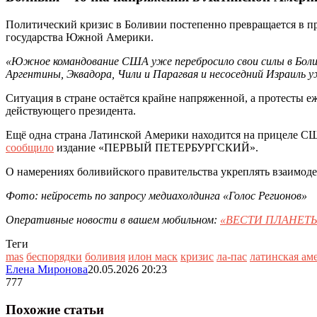
Политический кризис в Боливии постепенно превращается в пр
государства Южной Америки.
«Южное командование США уже перебросило свои силы в Боли
Аргентины, Эквадора, Чили и Парагвая и несоседний Израиль
Ситуация в стране остаётся крайне напряженной, а протесты 
действующего президента.
Ещё одна страна Латинской Америки находится на прицеле СШ
сообщило
издание «ПЕРВЫЙ ПЕТЕРБУРГСКИЙ».
О намерениях боливийского правительства укреплять взаимоде
Фото: нейросеть по запросу медиахолдинга «Голос Регионов»
Оперативные новости в вашем мобильном:
«ВЕСТИ ПЛАНЕТЫ
Теги
mas
беспорядки
боливия
илон маск
кризис
ла-пас
латинская ам
Елена Миронова
20.05.2026 20:23
777
Похожие статьи