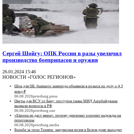
Сергей Шойгу: ОПК России в разы увеличил
производство боеприпасов и оружия
26.01.2024 15:46
НОВОСТИ «ГОЛОС РЕГИОНОВ»
Шок для ЦБ: бывшего зампреда объявили в розыск по делу о 4,3
млрд ₽
06.08.2026
peterburg.press
Цветы для ВСУ от Баку: поступок главы МИД Азербайджана
вызвали вопросы в РФ
06.08.2026
peterburg.one
«Европа не даст мира»: почему дипломат хоронит надежды на
переговоры
06.08.2026
peterburg.media
Борьба за трон Трампа: закулисная возня в Белом доме выходит