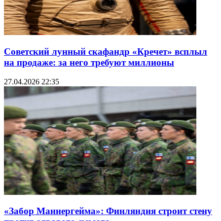
Советский лунный скафандр «Кречет» всплыл
на продаже: за него требуют миллионы
27.04.2026 22:35
«Забор Маннергейма»: Финляндия строит стену