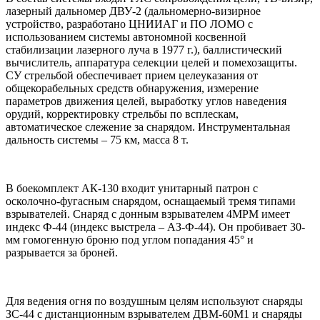
лазерный дальномер ДВУ-2 (дальномерно-визирное
устройство, разработано ЦНИИАГ и ПО ЛОМО с
использованием системы автономной косвенной
стабилизации лазерного луча в 1977 г.), баллистический
вычислитель, аппаратура селекции целей и помехозащиты.
СУ стрельбой обеспечивает прием целеуказания от
общекорабельных средств обнаружения, измерение
параметров движения целей, выработку углов наведения
орудий, корректировку стрельбы по всплескам,
автоматическое слежение за снарядом. Инструментальная
дальность системы – 75 км, масса 8 т.
В боекомплект АК-130 входит унитарный патрон с
осколочно-фугасным снарядом, оснащаемый тремя типами
взрывателей. Снаряд с донным взрывателем 4МРМ имеет
индекс Ф-44 (индекс выстрела – АЗ-Ф-44). Он пробивает 30-
мм гомогенную броню под углом попадания 45° и
разрывается за броней.
Для ведения огня по воздушным целям используют снаряды
ЗС-44 с дистанционным взрывателем ДВМ-60М1 и снаряды