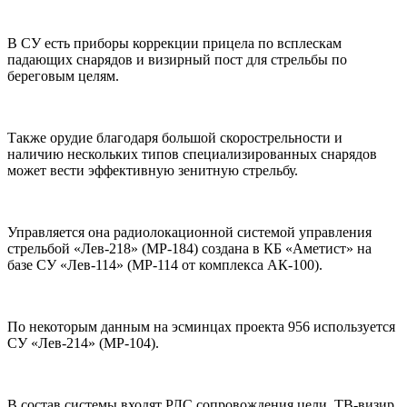
В СУ есть приборы коррекции прицела по всплескам
падающих снарядов и визирный пост для стрельбы по
береговым целям.
Также орудие благодаря большой скорострельности и
наличию нескольких типов специализированных снарядов
может вести эффективную зенитную стрельбу.
Управляется она радиолокационной системой управления
стрельбой «Лев-218» (МР-184) создана в КБ «Аметист» на
базе СУ «Лев-114» (МР-114 от комплекса АК-100).
По некоторым данным на эсминцах проекта 956 используется
СУ «Лев-214» (МР-104).
В состав системы входят РЛС сопровождения цели, ТВ-визир,