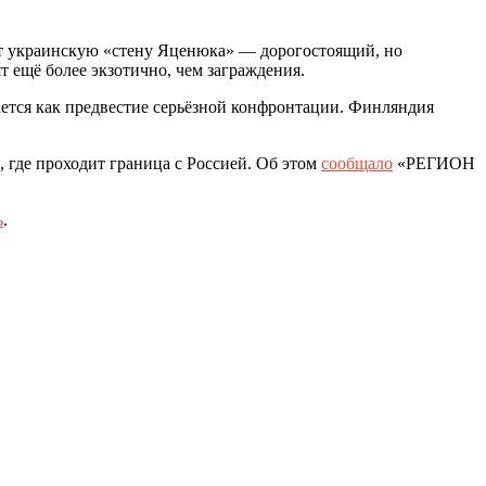
ет украинскую «стену Яценюка» — дорогостоящий, но
 ещё более экзотично, чем заграждения.
ается как предвестие серьёзной конфронтации. Финляндия
 где проходит граница с Россией. Об этом
сообщало
«РЕГИОН
ь
.