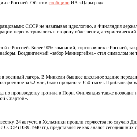
ии с Россией. Об этом
сообщило
ИА «Царьград».
разцовыми: СССР не навязывал идеологию, а Финляндия держал
ации пересматривались в сторону облегчения, а туристический
зей с Россией. Более 90% компаний, торговавших с Россией, за
 наборы. Воздвигаемый «забор Маннергейма» стал символом не т
 в военный лагерь. В Миккели бывшее школьное здание передан
остроенное за €2 млн, было продано за €50 тысяч. Прибыль фир
 по производству тротила в Пори. Финляндия также возводит но
ой Спартой».
стку. 24 августа в Хельсинки прошли торжества по случаю Дн
 СССР (1039-1940 гг), представляя её как аналог сегодняшних 