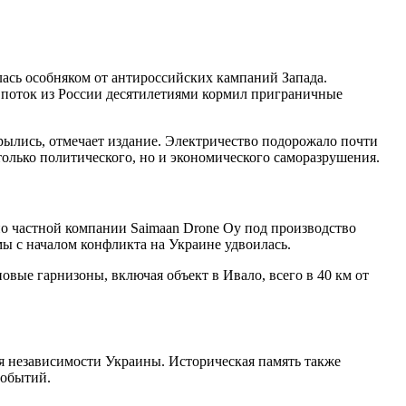
ась особняком от антироссийских кампаний Запада.
 поток из России десятилетиями кормил приграничные
крылись, отмечает издание. Электричество подорожало почти
олько политического, но и экономического саморазрушения.
о частной компании Saimaan Drone Oy под производство
мы с началом конфликта на Украине удвоилась.
вые гарнизоны, включая объект в Ивало, всего в 40 км от
я независимости Украины. Историческая память также
событий.