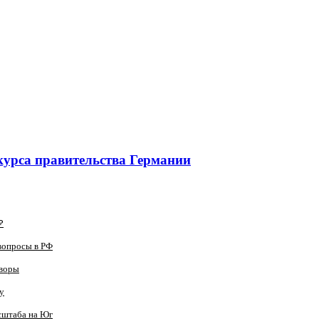
курса правительства Германии
₽
вопросы в РФ
оворы
у
сштаба на Юг