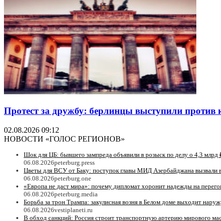
Протест за дружбу: берлинцы выступили против 
02.08.2026 09:12
НОВОСТИ «ГОЛОС РЕГИОНОВ»
Шок для ЦБ: бывшего зампреда объявили в розыск по делу о 4,3 млрд 
06.08.2026
peterburg.press
Цветы для ВСУ от Баку: поступок главы МИД Азербайджана вызвали 
06.08.2026
peterburg.one
«Европа не даст мира»: почему дипломат хоронит надежды на перег
06.08.2026
peterburg.media
Борьба за трон Трампа: закулисная возня в Белом доме выходит наруж
06.08.2026
vestiplaneti.ru
В обход санкций: Россия строит транспортную артерию мирового ма