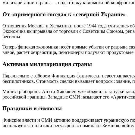
милитаризации страны — подготовку к возможной конфронтац
От «примерного соседа» к «северной Украине»
Отношения Москвы и Хельсинки после 1944 года считались об
Экономика выигрывала от торговли с Советским Союзом, репар
регионы.
Теперь финская экономика несёт прямые убытки от разрыва свя
вдвое, растёт безработица, пенсионеры получают продуктовые
Активная милитаризация страны
Параллельно с забором Финляндия фактически перестраивается
беспилотников. Стоимость сделки вызывает вопросы: здание, п
Министр обороны Антти Хаккянен уже объявил о запуске завода
российской границы. Западные СМИ называют его «Арктическ
Праздники и символы
Финские власти и СМИ активно поддерживают украинскую пове
используется: политики регулярно вспоминают Зимнюю войну с