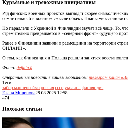
Курьёзные и тревожные инициативы
Ряд финских военных проектов выглядят скорее символически
сомнительный в военном смысле объект. Планы «восстановить б
Но параллели с Украиной в Финляндии звучат всё чаще. То, чт
стремительно превращается в «северный фронт» будущего прот
Ранее в Финляндии заявили о размещении на территории стран
ОНЛАЙН».
О том, как Финляндия и Польша решили заняться восстановлен
Фото:
defmin.fi
Оперативные новости в вашем мобильном:
телеграм-канал 
Теги
забор маннергейма
россия
ссср
украина
финляндия
Елена Миронова
28.08.2025 12:58
474
Похожие статьи