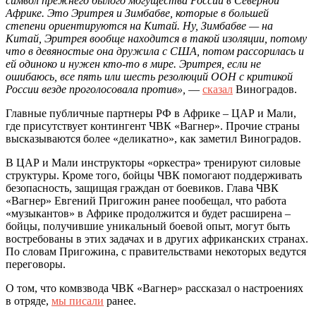
символ прежнего былого могущества России в Северной
Африке. Это Эритрея и Зимбабве, которые в большей
степени ориентируются на Китай. Ну, Зимбабве — на
Китай, Эритрея вообще находится в такой изоляции, потому
что в девяностые она дружила с США, потом рассорилась и
ей одиноко и нужен кто-то в мире. Эритрея, если не
ошибаюсь, все пять или шесть резолюций ООН с критикой
России везде проголосовала против»,
—
сказал
Виноградов.
Главные публичные партнеры РФ в Африке – ЦАР и Мали,
где присутствует контингент ЧВК «Вагнер». Прочие страны
высказываются более «деликатно», как заметил Виноградов.
В ЦАР и Мали инструкторы «оркестра» тренируют силовые
структуры. Кроме того, бойцы ЧВК помогают поддерживать
безопасность, защищая граждан от боевиков. Глава ЧВК
«Вагнер» Евгений Пригожин ранее пообещал, что работа
«музыкантов» в Африке продолжится и будет расширена –
бойцы, получившие уникальный боевой опыт, могут быть
востребованы в этих задачах и в других африканских странах.
По словам Пригожина, с правительствами некоторых ведутся
переговоры.
О том, что комвзвода ЧВК «Вагнер» рассказал о настроениях
в отряде,
мы писали
ранее.