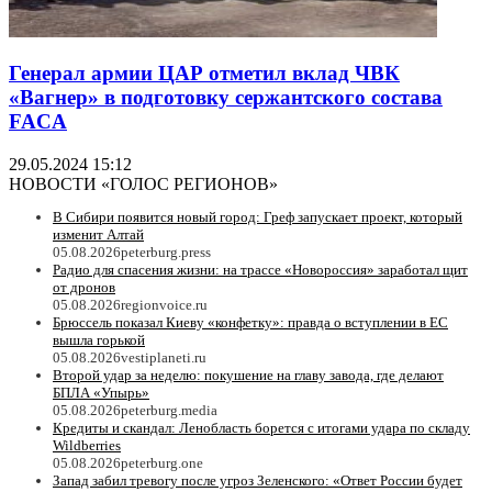
Генерал армии ЦАР отметил вклад ЧВК
«Вагнер» в подготовку сержантского состава
FACA
29.05.2024 15:12
НОВОСТИ «ГОЛОС РЕГИОНОВ»
В Сибири появится новый город: Греф запускает проект, который
изменит Алтай
05.08.2026
peterburg.press
Радио для спасения жизни: на трассе «Новороссия» заработал щит
от дронов
05.08.2026
regionvoice.ru
Брюссель показал Киеву «конфетку»: правда о вступлении в ЕС
вышла горькой
05.08.2026
vestiplaneti.ru
Второй удар за неделю: покушение на главу завода, где делают
БПЛА «Упырь»
05.08.2026
peterburg.media
Кредиты и скандал: Ленобласть борется с итогами удара по складу
Wildberries
05.08.2026
peterburg.one
Запад забил тревогу после угроз Зеленского: «Ответ России будет