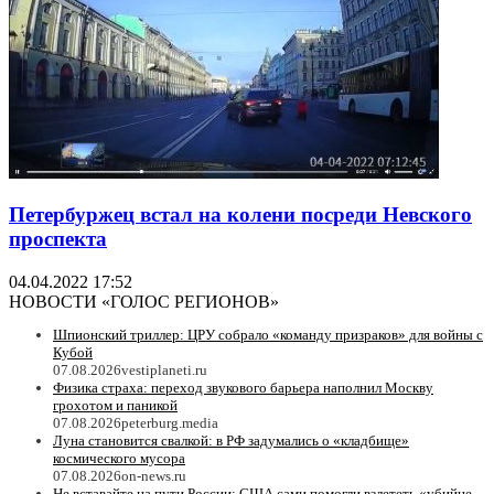
Петербуржец встал на колени посреди Невского
проспекта
04.04.2022 17:52
НОВОСТИ «ГОЛОС РЕГИОНОВ»
Шпионский триллер: ЦРУ собрало «команду призраков» для войны с
Кубой
07.08.2026
vestiplaneti.ru
Физика страха: переход звукового барьера наполнил Москву
грохотом и паникой
07.08.2026
peterburg.media
Луна становится свалкой: в РФ задумались о «кладбище»
космического мусора
07.08.2026
on-news.ru
Не вставайте на пути России: США сами помогли взлететь «убийце