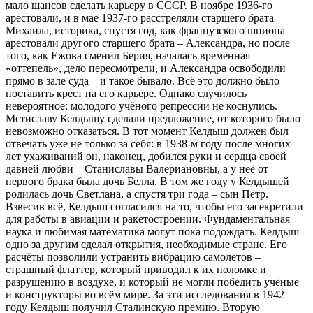
мало шансов сделать карьеру в СССР. В ноябре 1936-го
арестовали, и в мае 1937-го расстреляли старшего брата
Михаила, историка, спустя год, как французского шпиона
арестовали другого старшего брата – Александра, но после
того, как Ежова сменил Берия, началась временная
«оттепель», дело пересмотрели, и Александра освободили
прямо в зале суда – и такое бывало. Всё это должно было
поставить крест на его карьере. Однако случилось
невероятное: молодого учёного репрессии не коснулись.
Мстиславу Келдышу сделали предложение, от которого было
невозможно отказаться. В тот момент Келдыш должен был
отвечать уже не только за себя: в 1938-м году после многих
лет ухаживаний он, наконец, добился руки и сердца своей
давней любви – Станиславы Валериановны, а у неё от
первого брака была дочь Белла. В том же году у Келдышей
родилась дочь Светлана, а спустя три года – сын Пётр.
Взвесив всё, Келдыш согласился на то, чтобы его засекретили
для работы в авиации и ракетостроении. Фундаментальная
наука и любимая математика могут пока подождать. Келдыш
одно за другим сделал открытия, необходимые стране. Его
расчёты позволили устранить вибрацию самолётов –
страшный флаттер, который приводил к их поломке и
разрушению в воздухе, и который не могли победить учёные
и конструкторы во всём мире. За эти исследования в 1942
году Келдыш получил Сталинскую премию. Вторую