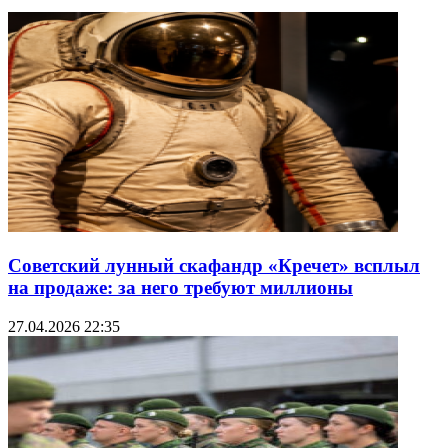
Советский лунный скафандр «Кречет» всплыл
на продаже: за него требуют миллионы
27.04.2026 22:35