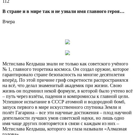
112
В стране и в мире так и не узнали имя главного героя…
Вчера
Мстислава Келдыша знали не только как советского учёного
№ 1, главного теоретика космоса. Он создал оружие, которое
гарантировало стране безопасность на многие десятилетия
вперёд. По этой причине
гриф секретности распространялся
на всё, что делал знаменитый академик при жизни. Свою
жизнь он подчинил некой формуле, в которой было учтено всё
– путь через взлёты, падения и компромиссы к главной цели.
Успешное испытание в СССР атомной и водородной бомб,
запуск первого в мире искусственного спутника Земли и
полёт Гагарина – все эти научные достижения – плод научной
деятельности лучших умов советской науки, но лишь одно
имя чаще других повторяется в связи с каждым из них –
Мстислава Келдыша, которого за глаза называли «Алмазная
голова».