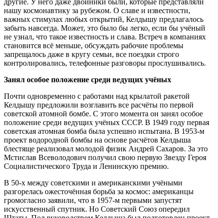
другие. У него даже двойники были, которые представляли
нашу космонавтику за рубежом. О славе и известности,
важных стимулах любых открытий, Келдышу предлагалось
забыть навсегда. Может, это было бы легко, если бы учёный
не узнал, что такое известность и слава. Встреч в компаниях
становится всё меньше, обсуждать рабочие проблемы
запрещалось даже в кругу семьи, все поездки строго
контролировались, телефонные разговоры прослушивались.
Занял особое положение среди ведущих учёных
Почти одновременно с работами над крылатой ракетой
Келдышу предложили возглавить все расчёты по первой
советской атомной бомбе. С этого момента он занял особое
положение среди ведущих учёных СССР. В 1949 году первая
советская атомная бомба была успешно испытана. В 1953-м
проект водородной бомбы на основе расчётов Келдыша
блестяще реализовал молодой физик Андрей Сахаров. За это
Мстислав Всеволодович получил свою первую Звезду Героя
Социалистического Труда и Ленинскую премию.
В 50-х между советскими и американскими учёными
разгорелась ожесточённая борьба за космос: американцы
громогласно заявили, что в 1957-м первыми запустят
искусственный спутник. Но Советский Союз опередил
Штаты. Под руководством Келдыша был подготовлен проект