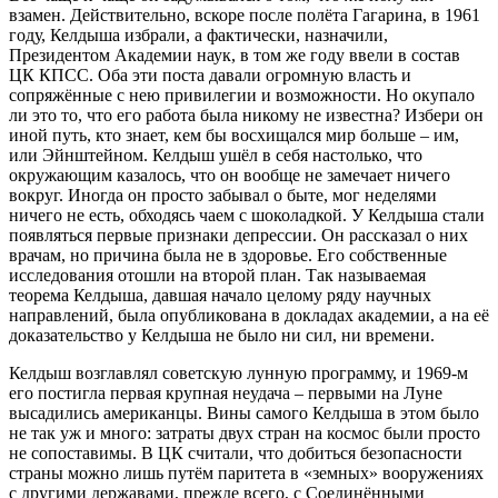
взамен. Действительно, вскоре после полёта Гагарина, в 1961
году, Келдыша избрали, а фактически, назначили,
Президентом Академии наук, в том же году ввели в состав
ЦК КПСС. Оба эти поста давали огромную власть и
сопряжённые с нею привилегии и возможности. Но окупало
ли это то, что его работа была никому не известна? Избери он
иной путь, кто знает, кем бы восхищался мир больше – им,
или Эйнштейном. Келдыш ушёл в себя настолько, что
окружающим казалось, что он вообще не замечает ничего
вокруг. Иногда он просто забывал о быте, мог неделями
ничего не есть, обходясь чаем с шоколадкой. У Келдыша стали
появляться первые признаки депрессии. Он рассказал о них
врачам, но причина была не в здоровье. Его собственные
исследования отошли на второй план. Так называемая
теорема Келдыша, давшая начало целому ряду научных
направлений, была опубликована в докладах академии, а на её
доказательство у Келдыша не было ни сил, ни времени.
Келдыш возглавлял советскую лунную программу, и 1969-м
его постигла первая крупная неудача – первыми на Луне
высадились американцы. Вины самого Келдыша в этом было
не так уж и много: затраты двух стран на космос были просто
не сопоставимы. В ЦК считали, что добиться безопасности
страны можно лишь путём паритета в «земных» вооружениях
с другими державами, прежде всего, с Соединёнными