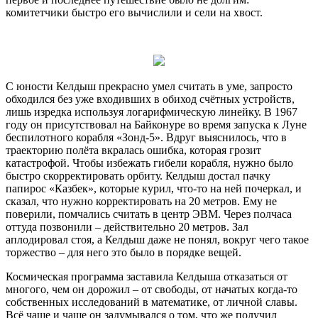
комитетчики быстро его вычислили и сели на хвост.
С юности Келдыш прекрасно умел считать в уме, запросто
обходился без уже входивших в обиход счётных устройств,
лишь изредка используя логарифмическую линейку. В 1967
году он присутствовал на Байконуре во время запуска к Луне
беспилотного корабля «Зонд-5». Вдруг выяснилось, что в
траекторию полёта вкралась ошибка, которая грозит
катастрофой. Чтобы избежать гибели корабля, нужно было
быстро скорректировать орбиту. Келдыш достал пачку
папирос «Казбек», которые курил, что-то на ней почеркал, и
сказал, что нужно корректировать на 20 метров. Ему не
поверили, помчались считать в центр ЭВМ. Через полчаса
оттуда позвонили – действительно 20 метров. Зал
аплодировал стоя, а Келдыш даже не понял, вокруг чего такое
торжество – для него это было в порядке вещей.
Космическая программа заставила Келдыша отказаться от
многого, чем он дорожил – от свободы, от начатых когда-то
собственных исследований в математике, от личной славы.
Всё чаще и чаще он задумывался о том, что же получил