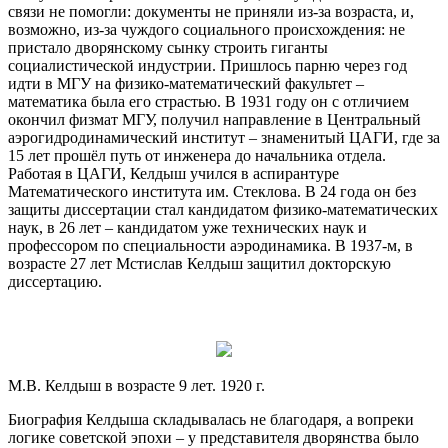
связи не помогли: документы не приняли из-за возраста, и,
возможно, из-за чуждого социального происхождения: не
пристало дворянскому сынку строить гиганты
социалистической индустрии. Пришлось парню через год
идти в МГУ на физико-математический факультет –
математика была его страстью. В 1931 году он с отличием
окончил физмат МГУ, получил направление в Центральный
аэрогидродинамический институт – знаменитый ЦАГИ, где за
15 лет прошёл путь от инженера до начальника отдела.
Работая в ЦАГИ, Келдыш учился в аспирантуре
Математического института им. Стеклова. В 24 года он без
защиты диссертации стал кандидатом физико-математических
наук, в 26 лет – кандидатом уже технических наук и
профессором по специальности аэродинамика. В 1937-м, в
возрасте 27 лет Мстислав Келдыш защитил докторскую
диссертацию.
М.В. Келдыш в возрасте 9 лет. 1920 г.
Биография Келдыша складывалась не благодаря, а вопреки
логике советской эпохи – у представителя дворянства было