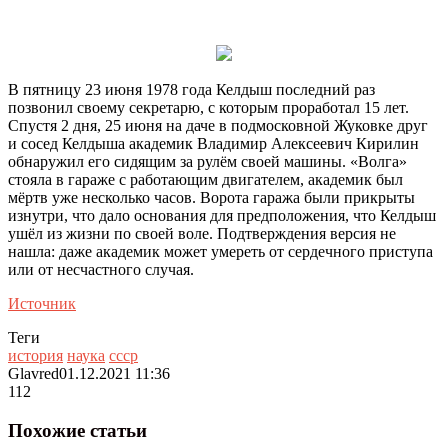
В пятницу 23 июня 1978 года Келдыш последний раз
позвонил своему секретарю, с которым проработал 15 лет.
Спустя 2 дня, 25 июня на даче в подмосковной Жуковке друг
и сосед Келдыша академик Владимир Алексеевич Кирилин
обнаружил его сидящим за рулём своей машины. «Волга»
стояла в гараже с работающим двигателем, академик был
мёртв уже несколько часов. Ворота гаража были прикрыты
изнутри, что дало основания для предположения, что Келдыш
ушёл из жизни по своей воле. Подтверждения версия не
нашла: даже академик может умереть от сердечного приступа
или от несчастного случая.
Источник
Теги
история
наука
ссср
Glavred
01.12.2021 11:36
112
Похожие статьи