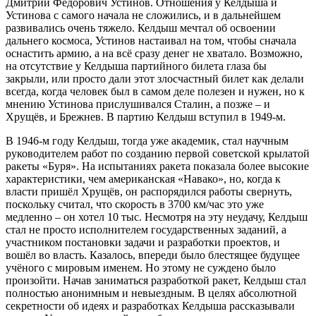
Дмитрий Фёдорович Устинов. Отношения у Келдыша и
Устинова с самого начала не сложились, и в дальнейшем
развивались очень тяжело. Келдыш мечтал об освоении
дальнего космоса, Устинов настаивал на том, чтобы сначала
оснастить армию, а на всё сразу денег не хватало. Возможно,
на отсутствие у Келдыша партийного билета глаза бы
закрыли, или просто дали этот злосчастный билет как делали
всегда, когда человек был в самом деле полезен и нужен, но к
мнению Устинова прислушивался Сталин, а позже – и
Хрущёв, и Брежнев. В партию Келдыш вступил в 1949-м.
В 1946-м году Келдыш, тогда уже академик, стал научным
руководителем работ по созданию первой советской крылатой
ракеты «Буря». На испытаниях ракета показала более высокие
характеристики, чем американская «Навако», но, когда к
власти пришёл Хрущёв, он распорядился работы свернуть,
поскольку считал, что скорость в 3700 км/час это уже
медленно – он хотел 10 тыс. Несмотря на эту неудачу, Келдыш
стал не просто исполнителем государственных заданий, а
участником постановки задачи и разработки проектов, и
вошёл во власть. Казалось, впереди было блестящее будущее
учёного с мировым именем. Но этому не суждено было
произойти. Начав заниматься разработкой ракет, Келдыш стал
полностью анонимным и невыездным. В целях абсолютной
секретности об идеях и разработках Келдыша рассказывали