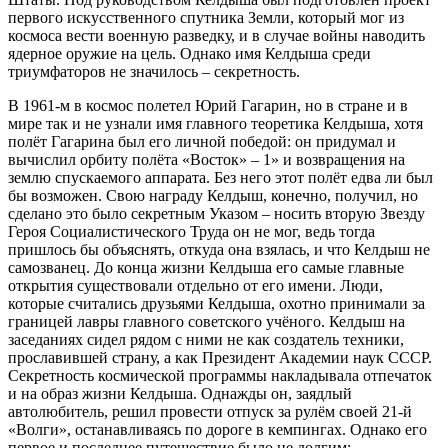
первого искусственного спутника Земли, который мог из
космоса вести военную разведку, и в случае войны наводить
ядерное оружие на цель. Однако имя Келдыша среди
триумфаторов не значилось – секретность.
В 1961-м в космос полетел Юрий Гагарин, но в стране и в
мире так и не узнали имя главного теоретика Келдыша, хотя
полёт Гагарина был его личной победой: он придумал и
вычислил орбиту полёта «Восток» – 1» и возвращения на
землю спускаемого аппарата. Без него этот полёт едва ли был
бы возможен. Свою награду Келдыш, конечно, получил, но
сделано это было секретным Указом – носить вторую Звезду
Героя Социалистического Труда он не мог, ведь тогда
пришлось бы объяснять, откуда она взялась, и что Келдыш не
самозванец. До конца жизни Келдыша его самые главные
открытия существовали отдельно от его имени. Люди,
которые считались друзьями Келдыша, охотно принимали за
границей лавры главного советского учёного. Келдыш на
заседаниях сидел рядом с ними не как создатель техники,
прославившей страну, а как Президент Академии наук СССР.
Секретность космической программы накладывала отпечаток
и на образ жизни Келдыша. Однажды он, заядлый
автолюбитель, решил провести отпуск за рулём своей 21-й
«Волги», останавливаясь по дороге в кемпингах. Однако его
первое и последнее путешествие было не долгим: