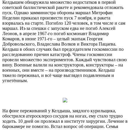
Келдышем обнаружила множество недостатков в первой
советской баллистической ракете и рекомендовала отложить
пуск. Однако замминистра обороны маршал Митрофан
Неделин приказал произвести пуск 7 ноября, и ракета
взорвалась на старте. Погибло 120 человек, в том числе и сам
маршал. Из-за спешки с запуском едва не погиб Алексей
Леонов, в апреле 1967-го погиб космонавт Владимир
Комаров, в июне 1971-го – целый экипаж Георгия
Добровольского, Владислава Волков и Виктора Пацаева.
Келдыш в обоих случаях был председателем госкомиссии по
расследованию причин катастроф. Члены госкомиссии
провели множество экспериментов. Каждый чувствовал свою
вину. Военные валили на конструкторов, конструкторы – на
военных, они вместе – на производственников. Келдыш
тяжело переживал, и всё чаще выглядел подавленным и
угнетённым.
На фоне переживаний у Келдыша, заядлого курильщика,
обострился атеросклероз сосудов на ногах, ему стало трудно
ходить. 10 дней он пролежал в институте хирургии. Лечение в
барокамере не помогло. Встал вопрос об операции. Семья