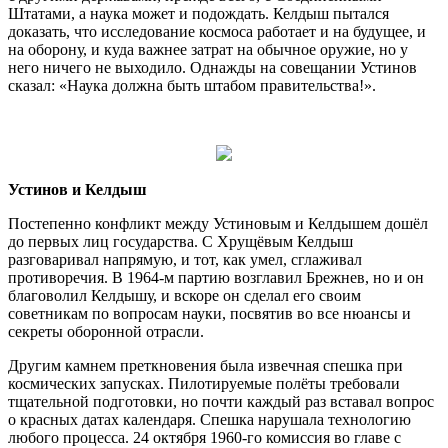
Штатами, а наука может и подождать. Келдыш пытался
доказать, что исследование космоса работает и на будущее, и
на оборону, и куда важнее затрат на обычное оружие, но у
него ничего не выходило. Однажды на совещании Устинов
сказал: «Наука должна быть штабом правительства!».
Устинов и Келдыш
Постепенно конфликт между Устиновым и Келдышем дошёл
до первых лиц государства. С Хрущёвым Келдыш
разговаривал напрямую, и тот, как умел, сглаживал
противоречия. В 1964-м партию возглавил Брежнев, но и он
благоволил Келдышу, и вскоре он сделал его своим
советникам по вопросам науки, посвятив во все нюансы и
секреты оборонной отрасли.
Другим камнем преткновения была извечная спешка при
космических запусках. Пилотируемые полёты требовали
тщательной подготовки, но почти каждый раз вставал вопрос
о красных датах календаря. Спешка нарушала технологию
любого процесса. 24 октября 1960-го комиссия во главе с