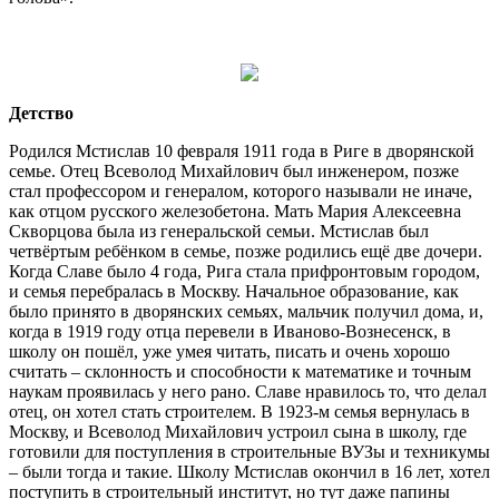
Детство
Родился Мстислав 10 февраля 1911 года в Риге в дворянской
семье. Отец Всеволод Михайлович был инженером, позже
стал профессором и генералом, которого называли не иначе,
как отцом русского железобетона. Мать Мария Алексеевна
Скворцова была из генеральской семьи. Мстислав был
четвёртым ребёнком в семье, позже родились ещё две дочери.
Когда Славе было 4 года, Рига стала прифронтовым городом,
и семья перебралась в Москву. Начальное образование, как
было принято в дворянских семьях, мальчик получил дома, и,
когда в 1919 году отца перевели в Иваново-Вознесенск, в
школу он пошёл, уже умея читать, писать и очень хорошо
считать – склонность и способности к математике и точным
наукам проявилась у него рано. Славе нравилось то, что делал
отец, он хотел стать строителем. В 1923-м семья вернулась в
Москву, и Всеволод Михайлович устроил сына в школу, где
готовили для поступления в строительные ВУЗы и техникумы
– были тогда и такие. Школу Мстислав окончил в 16 лет, хотел
поступить в строительный институт, но тут даже папины