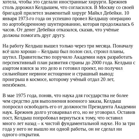
хотела, чтобы это сделали иностранные хирурги. Брежнев
столь дорожил Келдышем, что согласился. В Москву со своей
бригадой прилетел знаменитый хирург Майкл Дебейки. 10
января 1973-го года он успешно провел Келдышу операцию
по аортобедренному шунтированию, которая продолжалась 6
часов. От денег Дебейки отказался, сказав, что учёные
должны помогать друг другу.
На работу Келдыш вышел только через три месяца. Поначалу
всё шло хорошо – Келдыш был полон сил, строил планы,
шутил. Правительство поручило Академии наук разработать
перспективный план развития страны до 2000 года. Келдыш с
азартом взялся за это дело и готовил проект, но получил
сильнейшее нервное истощение и страшный вывод:
проигрыш в космосе, которому учёный отдал 20 лет,
неизбежен.
В мае 1975 года, поняв, что наука для государства не более
чем средство для выполнения военного заказа, Келдыш
попросил освободить его от должности Президента Академии
наук. Брежнев долго уговаривал его, но не уговорил. Оставив
пост, Келдыш попробовал вернуться к тому, что оставил
много лет назад – к чистой фундаментальной науке. Но за три
года у него не вышло ни одной работы, он не сделал ни
одного открытия.