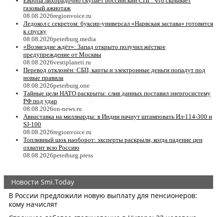
Европа лихорадочно скупает российский СПГ: что скрывает
газовый ажиотаж
08.08.2026
regionvoice.ru
Ледокол с секретом: буксир-универсал «Нарвская застава» готовится
к спуску
08.08.2026
peterburg.media
«Возмездие ждёт»: Запад открыто получил жёсткое
предупреждение от Москвы
08.08.2026
vestiplaneti.ru
Перевод отклонён: СБП, карты и электронные деньги попадут под
новые правила
08.08.2026
peterburg.one
Тайные цели НАТО раскрыты: слив данных поставил энергосистему
РФ под удар
08.08.2026
on-news.ru
Авиаставка на миллиарды: в Индии начнут штамповать Ил‑114‑300 и
SJ‑100
08.08.2026
regionvoice.ru
Топливный шок наоборот: эксперты раскрыли, когда падение цен
охватит всю Россию
08.08.2026
peterburg.press