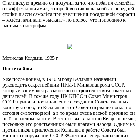
Сталинскую премию он получил за то, что избавил самолёты
от «эффекта шимми», который возникал на колёсах передней
стойки шасси самолёта при увеличении посадочной скорости
– колёса начинали «рыскать» по полосе, что приводило к
частым катастрофам.
Мстислав Келдыш, 1935 г.
После войны
Уже после войны, в 1946-м году Келдыша назначили
руководить секретнейшим НИИ-1 Минавиапрома СССР,
который занимался разработкой и строительством ракетных
двигателей. В том же году ЦК КПСС и Совет Министров
СССР приняли постановление о создании Совета главных
конструкторов, но Келдыш в этот Совет сперва не попал по
сегодня смехотворной, а в то время очень веской причине: он
не был членом партии. Вступить же в партию Келдыш не мог,
поскольку его родственники были врагами народа. Одним из
противников привлечения Келдыша к работе Совета был
министр вооружений СССР 38-летний генерал-полковник