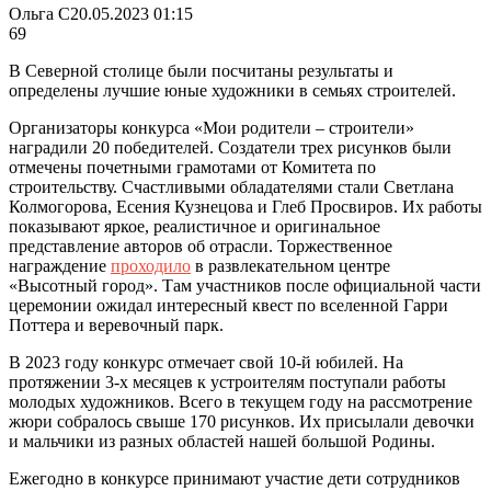
Ольга С
20.05.2023 01:15
69
В Северной столице были посчитаны результаты и
определены лучшие юные художники в семьях строителей.
Организаторы конкурса «Мои родители – строители»
наградили 20 победителей. Создатели трех рисунков были
отмечены почетными грамотами от Комитета по
строительству. Счастливыми обладателями стали Светлана
Колмогорова, Есения Кузнецова и Глеб Просвиров. Их работы
показывают яркое, реалистичное и оригинальное
представление авторов об отрасли. Торжественное
награждение
проходило
в развлекательном центре
«Высотный город». Там участников после официальной части
церемонии ожидал интересный квест по вселенной Гарри
Поттера и веревочный парк.
В 2023 году конкурс отмечает свой 10-й юбилей. На
протяжении 3-х месяцев к устроителям поступали работы
молодых художников. Всего в текущем году на рассмотрение
жюри собралось свыше 170 рисунков. Их присылали девочки
и мальчики из разных областей нашей большой Родины.
Ежегодно в конкурсе принимают участие дети сотрудников