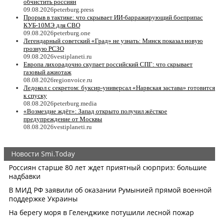
обчистить россиян
09.08.2026
peterburg.press
Прорыв в тактике: что скрывает ИИ-барражирующий боеприпас
КУБ-10МЭ для СВО
09.08.2026
peterburg.one
Легендарный советский «Град» не узнать: Минск показал новую
грозную РСЗО
09.08.2026
vestiplaneti.ru
Европа лихорадочно скупает российский СПГ: что скрывает
газовый ажиотаж
08.08.2026
regionvoice.ru
Ледокол с секретом: буксир-универсал «Нарвская застава» готовится
к спуску
08.08.2026
peterburg.media
«Возмездие ждёт»: Запад открыто получил жёсткое
предупреждение от Москвы
08.08.2026
vestiplaneti.ru