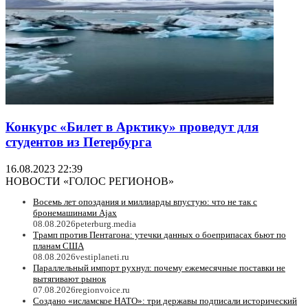
Конкурс «Билет в Арктику» проведут для
студентов из Петербурга
16.08.2023 22:39
НОВОСТИ «ГОЛОС РЕГИОНОВ»
Восемь лет опоздания и миллиарды впустую: что не так с
бронемашинами Ajax
08.08.2026
peterburg.media
Трамп против Пентагона: утечки данных о боеприпасах бьют по
планам США
08.08.2026
vestiplaneti.ru
Параллельный импорт рухнул: почему ежемесячные поставки не
вытягивают рынок
07.08.2026
regionvoice.ru
Создано «исламское НАТО»: три державы подписали исторический