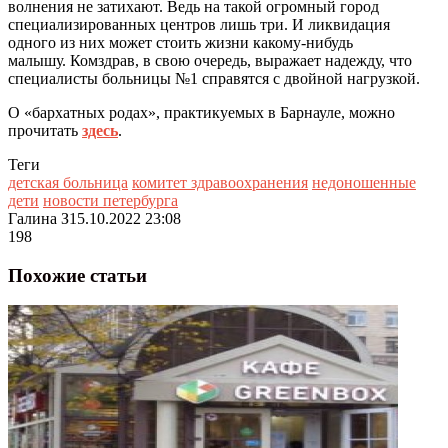
волнения не затихают. Ведь на такой огромный город
специализированных центров
лишь три. И ликвидация
одного из них может стоить жизни какому-нибудь
малышу.
Комздрав, в свою очередь, выражает
надежду, что
специалисты больницы №1 справятся с двойной нагрузкой.
О «бархатных родах», практикуемых в Барнауле, можно
прочитать
здесь
.
Теги
детская больница
комитет здравоохранения
недоношенные
дети
новости петербурга
Галина З
15.10.2022 23:08
198
Похожие статьи