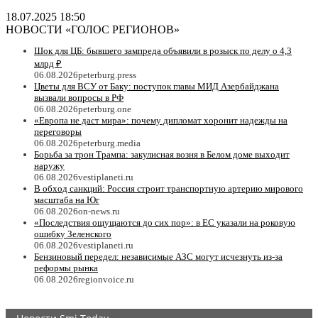
18.07.2025 18:50
НОВОСТИ «ГОЛОС РЕГИОНОВ»
Шок для ЦБ: бывшего зампреда объявили в розыск по делу о 4,3
млрд ₽
06.08.2026
peterburg.press
Цветы для ВСУ от Баку: поступок главы МИД Азербайджана
вызвали вопросы в РФ
06.08.2026
peterburg.one
«Европа не даст мира»: почему дипломат хоронит надежды на
переговоры
06.08.2026
peterburg.media
Борьба за трон Трампа: закулисная возня в Белом доме выходит
наружу
06.08.2026
vestiplaneti.ru
В обход санкций: Россия строит транспортную артерию мирового
масштаба на Юг
06.08.2026
on-news.ru
«Последствия ощущаются до сих пор»: в ЕС указали на роковую
ошибку Зеленского
06.08.2026
vestiplaneti.ru
Бензиновый передел: независимые АЗС могут исчезнуть из-за
реформы рынка
06.08.2026
regionvoice.ru