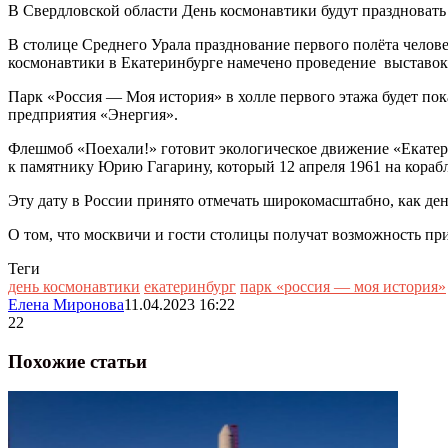
В Свердловской области День космонавтики будут праздновать
В столице Среднего Урала празднование первого полёта человек
космонавтики в Екатеринбурге намечено проведение выставок 
Парк «Россия — Моя история» в холле первого этажа будет пок
предприятия «Энергия».
Флешмоб «Поехали!» готовит экологическое движение «Екатер
к памятнику Юрию Гагарину, который 12 апреля 1961 на корабл
Эту дату в России принято отмечать широкомасштабно, как де
О том, что москвичи и гости столицы получат возможность п
Теги
день космонавтики
екатеринбург
парк «россия — моя история»
Елена Миронова
11.04.2023 16:22
22
Похожие статьи