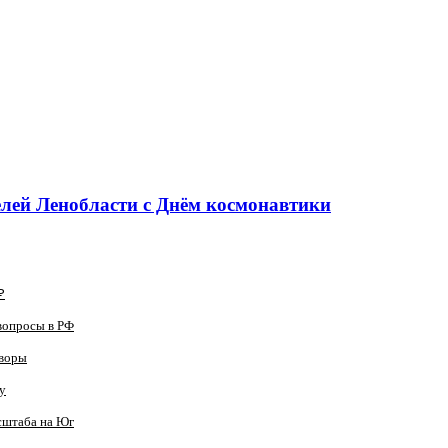
лей Ленобласти с Днём космонавтики
₽
вопросы в РФ
оворы
у
сштаба на Юг