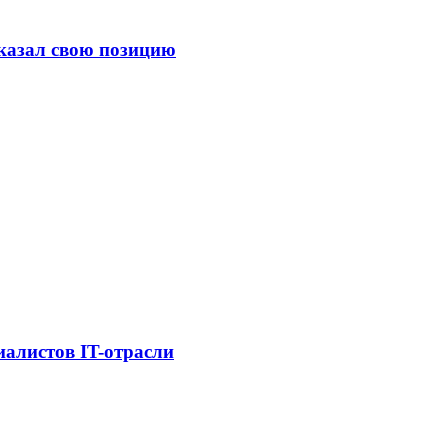
казал свою позицию
иалистов IT-отрасли