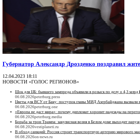
Губернатор Александр Дрозденко поздравил жите
12.04.2023 18:11
НОВОСТИ «ГОЛОС РЕГИОНОВ»
Шок для ЦБ: бывшего зампреда объявили в розыск по делу о 4,3 млрд 
06.08.2026
peterburg.press
Цветы для ВСУ от Баку: поступок главы МИД Азербайджана вызвали 
06.08.2026
peterburg.one
«Европа не даст мира»: почему дипломат хоронит надежды на перег
06.08.2026
peterburg.media
Борьба за трон Трампа: закулисная возня в Белом доме выходит наруж
06.08.2026
vestiplaneti.ru
В обход санкций: Россия строит транспортную артерию мирового ма
06.08.2026
on-news.ru