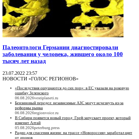
Палеонтологи Германии диагностировали
заболевания у человека, жившего около 100
тысяч лет назад
23.07.2022 23:57
НОВОСТИ «ГОЛОС РЕГИОНОВ»
«Последствия ощущаются до сих пор»: в ЕС указали на роковую
ошибку Зеленского
06.08.2026
vestiplaneti.ru
Бензиновый передел: независимые АЗС могут исчезнуть из-за
реформы рынка
06.08.2026
regionvoice.ru
В Сибири появится новый город: Греф запускает проект, который
изменит Алтай
05.08.2026
peterburg.press
Радио для спасения жизни: на трассе «Новороссия» заработал щит
от дронов