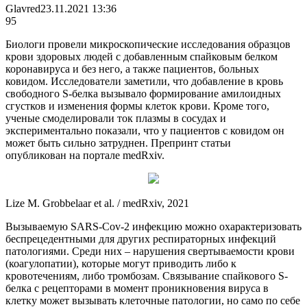
Glavred
23.11.2021 13:36
95
Биологи провели микроскопические исследования образцов
крови здоровых людей с добавленным спайковым белком
коронавируса и без него, а также пациентов, больных
ковидом. Исследователи заметили, что добавление в кровь
свободного S-белка вызывало формирование амилоидных
сгустков и изменения формы клеток крови. Кроме того,
ученые смоделировали ток плазмы в сосудах и
экспериментально показали, что у пациентов с ковидом он
может быть сильно затруднен. Препринт статьи
опубликован на портале medRxiv.
Lize M. Grobbelaar et al. / medRxiv, 2021
Вызываемую SARS-Cov-2 инфекцию можно охарактеризовать
беспрецедентными для других респираторных инфекций
патологиями. Среди них – нарушения свертываемости крови
(коагулопатии), которые могут приводить либо к
кровотечениям, либо тромбозам. Связывание спайкового S-
белка с рецепторами в момент проникновения вируса в
клетку может вызывать клеточные патологии, но само по себе