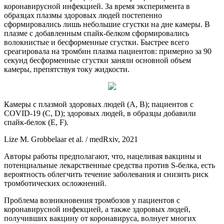
коронавирусной инфекцией. За время эксперимента в
образцах плазмы здоровых людей постепенно
сформировались лишь небольшие сгустки на дне камеры. В
плазме с добавленным спайк-белком сформировались
волокнистые и бесформенные сгустки. Быстрее всего
среагировала на тромбин плазма пациентов: примерно за 90
секунд бесформенные сгустки заняли основной объем
камеры, препятствуя току жидкости.
Камеры с плазмой здоровых людей (А, В); пациентов с
COVID-19 (C, D); здоровых людей, в образцы добавили
спайк-белок (E, F).
Lize M. Grobbelaar et al. / medRxiv, 2021
Авторы работы предполагают, что, нацеливая вакцины и
потенциальные лекарственные средства против S-белка, есть
вероятность облегчить течение заболевания и снизить риск
тромботических осложнений.
Проблема возникновения тромбозов у пациентов с
коронавирусной инфекцией, а также здоровых людей,
получивших вакцину от коронавируса, волнует многих