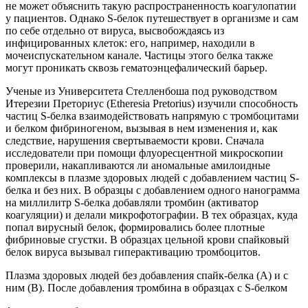
не может объяснить такую распространенность коагулопатии
у пациентов. Однако S-белок путешествует в организме и сам
по себе отдельно от вируса, высвобождаясь из
инфицированных клеток: его, например, находили в
мочеиспускательном канале. Частицы этого белка также
могут проникать сквозь гематоэнцефалический барьер.
Ученые из Университета Стелленбоша под руководством
Итерезии Преториус (Etheresia Pretorius) изучили способность
частиц S-белка взаимодействовать напрямую с тромбоцитами
и белком фибриногеном, вызывая в нем изменения и, как
следствие, нарушения свертываемости крови. Сначала
исследователи при помощи флуоресцентной микроскопии
проверили, накапливаются ли аномальные амилоидные
комплексы в плазме здоровых людей с добавлением частиц S-
белка и без них. В образцы с добавлением одного нанограмма
на миллилитр S-белка добавляли тромбин (активатор
коагуляции) и делали микрофотографии. В тех образцах, куда
попал вирусный белок, формировались более плотные
фибриновые сгустки. В образцах цельной крови спайковый
белок вируса вызывал гиперактивацию тромбоцитов.
Плазма здоровых людей без добавления спайк-белка (А) и с
ним (В). После добавления тромбина в образцах с S-белком