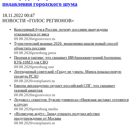
подавления городского шума
18.11.2022 00:47
НОВОСТИ «ГОЛОС РЕГИОНОВ»
Консервный бум в России: почему россияне вынуждены
отказываться от мяса
09.08.2026
regionvoice.ru
Туристический кошмар 2026: мошенники нашли новый способ
обчистить россиян
09.08.2026
peterburg.press
Прорыв в тактике: что скрывает ИИ-барражирующий боеприпас
КУБ-10МЭ для СВО
09.08.2026
peterburg.one
Легендарный советский «Град» не узнать: Минск показал новую
грозную РСЗО
09.08.2026
vestiplaneti.ru
Европа лихорадочно скупает российский СПГ: что скрывает
газовый ажиотаж
08.08.2026
regionvoice.ru
Ледокол с секретом: буксир-универсал «Нарвская застава» готовится
к спуску
08.08.2026
peterburg.media
«Возмездие ждёт»: Запад открыто получил жёсткое
предупреждение от Москвы
08.08.2026
vestiplaneti.ru