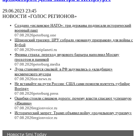
29.06.2023 23:45
НОВОСТИ «ГОЛОС РЕГИОНОВ»
Создано «исламское НАТО»: три державы подписали исторический
военный пакт
07.08.2026
peterburg.one
Шпионский триллер: ЦРУ собрало «команду призраков» для войны с
Кубой
07.08.2026
vestiplaneti.ru
Физика страха: переход звукового барьера наполнил Москву
грохотом и паникой
07.08.2026
peterburg.media
Луна становится свалкой: в РФ задумались о «кладбище»
космического мусора
07.08.2026
on-news.ru
Не вставайте на пути России: США сами помогли взлететь «убийце
Boeing»
07.08.2026
peterburg.press
Ошибки стоили слишком дорого: почему власти спасают успешную
«Ижавиа»
07.08.2026
regionvoice.ru
Исторический запрет: Трамп объявил войну «родильному туризму»
07.08.2026
regionvoice.ru