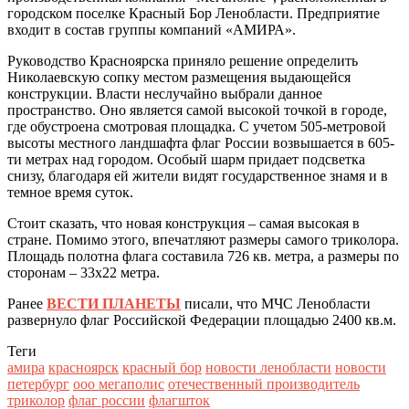
городском поселке Красный Бор Ленобласти. Предприятие
входит в состав группы компаний «АМИРА».
Руководство Красноярска приняло решение определить
Николаевскую сопку местом размещения выдающейся
конструкции. Власти неслучайно выбрали данное
пространство. Оно является самой высокой точкой в городе,
где обустроена смотровая площадка. С учетом 505-метровой
высоты местного ландшафта флаг России возвышается в 605-
ти метрах над городом. Особый шарм придает подсветка
снизу, благодаря ей жители видят государственное знамя и в
темное время суток.
Стоит сказать, что новая конструкция – самая высокая в
стране. Помимо этого, впечатляют размеры самого триколора.
Площадь полотна флага составила 726 кв. метра, а размеры по
сторонам – 33х22 метра.
Ранее
ВЕСТИ ПЛАНЕТЫ
писали, что МЧС Ленобласти
развернуло флаг Российской Федерации площадью 2400 кв.м.
Теги
амира
красноярск
красный бор
новости ленобласти
новости
петербург
ооо мегаполис
отечественный производитель
триколор
флаг россии
флагшток