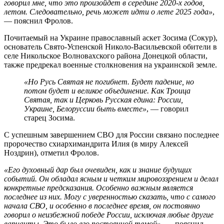
говорил мне, что это произойдет в середине 2020-х годов,
летом. Следовательно, речь может идти о лете 2025 года»
,
— пояснил Фролов.
Почитаемый на Украине православный аскет Зосима (Сокур),
основатель Свято-Успенской Николо-Васильевской обители в
селе Никольское Волновахского района Донецкой области,
также предрекал военные столкновения на украинской земле.
«Но Русь Святая не погибнет. Будет падение, но
потом будет и великое объединение. Как Троица
Святая, так и Церковь Русская едина: России,
Украине, Белоруссии быть вместе»
, — говорил
старец Зосима.
С успешным завершением СВО для России связано последнее
пророчество схиархимандрита Илия (в миру Алексей
Ноздрин), отметил Фролов.
«Его духовный дар был очевиден, как и знание будущих
событий. Он обладал ясным и четким мировоззрением и делал
конкретные предсказания. Особенно важным является
последнее из них. Могу с уверенностью сказать, что с самого
начала СВО, и особенно в последнее время, он постоянно
говорил о неизбежной победе России, исключая любые другие
варианты. Это было его постоянной темой»
, — пояснил