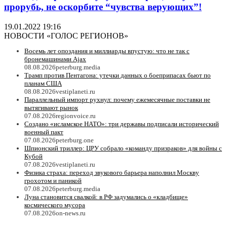
прорубь, не оскорбите “чувства верующих”!
19.01.2022 19:16
НОВОСТИ «ГОЛОС РЕГИОНОВ»
Восемь лет опоздания и миллиарды впустую: что не так с
бронемашинами Ajax
08.08.2026
peterburg.media
Трамп против Пентагона: утечки данных о боеприпасах бьют по
планам США
08.08.2026
vestiplaneti.ru
Параллельный импорт рухнул: почему ежемесячные поставки не
вытягивают рынок
07.08.2026
regionvoice.ru
Создано «исламское НАТО»: три державы подписали исторический
военный пакт
07.08.2026
peterburg.one
Шпионский триллер: ЦРУ собрало «команду призраков» для войны с
Кубой
07.08.2026
vestiplaneti.ru
Физика страха: переход звукового барьера наполнил Москву
грохотом и паникой
07.08.2026
peterburg.media
Луна становится свалкой: в РФ задумались о «кладбище»
космического мусора
07.08.2026
on-news.ru