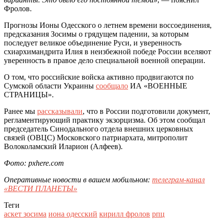
Фролов.
Прогнозы Ионы Одесского о летнем времени воссоединения,
предсказания Зосимы о грядущем падении, за которым
последует великое объединение Руси, и уверенность
схиархимандрита Илия в неизбежной победе России вселяют
уверенность в правое дело специальной военной операции.
О том, что российские войска активно продвигаются по
Сумской области Украины
сообщало
ИА «ВОЕННЫЕ
СТРАНИЦЫ».
Ранее мы
рассказывали
, что в России подготовили документ,
регламентирующий практику экзорцизма. Об этом сообщал
председатель Синодального отдела внешних церковных
связей (ОВЦС) Московского патриархата, митрополит
Волоколамский Иларион (Алфеев).
Фото: pxhere.com
Оперативные новости в вашем мобильном:
телеграм-канал
«ВЕСТИ ПЛАНЕТЫ»
Теги
аскет зосима
иона одесский
кирилл фролов
рпц