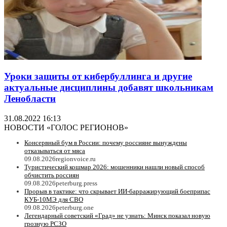
Уроки защиты от кибербуллинга и другие
актуальные дисциплины добавят школьникам
Ленобласти
31.08.2022 16:13
НОВОСТИ «ГОЛОС РЕГИОНОВ»
Консервный бум в России: почему россияне вынуждены
отказываться от мяса
09.08.2026
regionvoice.ru
Туристический кошмар 2026: мошенники нашли новый способ
обчистить россиян
09.08.2026
peterburg.press
Прорыв в тактике: что скрывает ИИ-барражирующий боеприпас
КУБ-10МЭ для СВО
09.08.2026
peterburg.one
Легендарный советский «Град» не узнать: Минск показал новую
грозную РСЗО