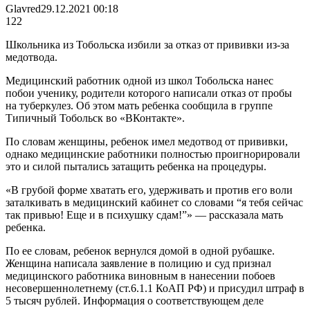
Glavred
29.12.2021 00:18
122
Школьника из Тобольска избили за отказ от прививки из-за
медотвода.
Медицинский работник одной из школ Тобольска нанес
побои ученику, родители которого написали отказ от пробы
на туберкулез. Об этом мать ребенка сообщила в группе
Типичный Тобольск во «ВКонтакте».
По
словам женщины, ребенок имел медотвод от прививки,
однако медицинские работники полностью проигнорировали
это и силой пытались затащить ребенка на процедуры.
«В грубой форме хватать его, удерживать и против его воли
заталкивать в медицинский кабинет со словами “я тебя сейчас
так привью! Еще и в психушку сдам!”» — рассказала мать
ребенка.
По ее словам, ребенок вернулся домой в одной рубашке.
Женщина написала заявление в полицию и суд признал
медицинского работника виновным в нанесении побоев
несовершеннолетнему (ст.6.1.1 КоАП РФ) и присудил штраф в
5 тысяч рублей. Информация о соответствующем деле