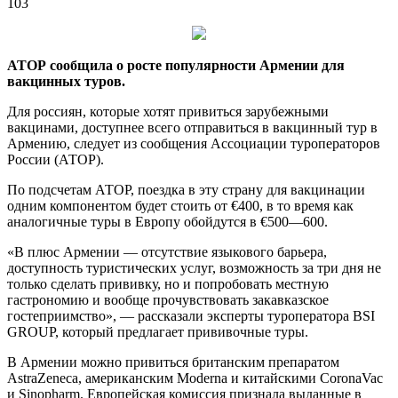
103
АТОР сообщила о росте популярности Армении для
вакцинных туров.
Для россиян, которые хотят привиться зарубежными
вакцинами, доступнее всего отправиться в вакцинный тур в
Армению, следует из сообщения Ассоциации туроператоров
России (АТОР).
По подсчетам АТОР, поездка
в эту страну для вакцинации
одним компонентом будет стоить от €400, в то время как
аналогичные туры в Европу обойдутся в €500—600.
«В плюс Армении — отсутствие языкового барьера,
доступность туристических услуг, возможность за три дня не
только сделать прививку, но и попробовать местную
гастрономию и вообще прочувствовать закавказское
гостеприимство», — рассказали эксперты туроператора BSI
GROUP, который предлагает прививочные туры.
В Армении можно привиться британским препаратом
AstraZeneca, американским Moderna и китайскими CoronaVac
и Sinopharm. Европейская комиссия признала выданные в