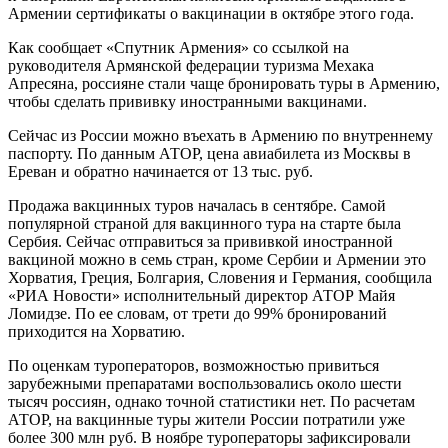
Армении сертификаты о вакцинации в октябре этого года.
Как сообщает «Спутник Армения» со ссылкой на
руководителя Армянской федерации туризма Мехака
Апресяна, россияне стали чаще бронировать туры в Армению,
чтобы сделать прививку иностранными вакцинами.
Сейчас из России можно въехать в Армению по внутреннему
паспорту. По данным АТОР, цена авиабилета из Москвы в
Ереван и обратно начинается от 13 тыс. руб.
Продажа вакцинных туров началась в сентябре. Самой
популярной страной для вакцинного тура на старте была
Сербия. Сейчас отправиться за прививкой иностранной
вакциной можно в семь стран, кроме Сербии и Армении это
Хорватия, Греция, Болгария, Словения и Германия, сообщила
«РИА Новости» исполнительный директор АТОР Майя
Ломидзе. По ее словам, от трети до 99% бронирований
приходится на Хорватию.
По оценкам туроператоров, возможностью привиться
зарубежными препаратами воспользовались около шести
тысяч россиян, однако точной статистики нет. По расчетам
АТОР, на вакцинные туры жители России потратили уже
более 300 млн руб. В ноябре туроператоры зафиксировали