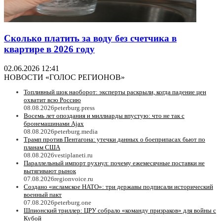
Сколько платить за воду без счетчика в
квартире в 2026 году
02.06.2026 12:41
НОВОСТИ «ГОЛОС РЕГИОНОВ»
Топливный шок наоборот: эксперты раскрыли, когда падение цен
охватит всю Россию
08.08.2026
peterburg.press
Восемь лет опоздания и миллиарды впустую: что не так с
бронемашинами Ajax
08.08.2026
peterburg.media
Трамп против Пентагона: утечки данных о боеприпасах бьют по
планам США
08.08.2026
vestiplaneti.ru
Параллельный импорт рухнул: почему ежемесячные поставки не
вытягивают рынок
07.08.2026
regionvoice.ru
Создано «исламское НАТО»: три державы подписали исторический
военный пакт
07.08.2026
peterburg.one
Шпионский триллер: ЦРУ собрало «команду призраков» для войны с
Кубой