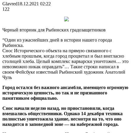
Glavred
18.12.2021 02:22
122
Черный вторник для Рыбинских градозащитников
“Один из ужаснейших дней в истории нашего города
Рыбинска.
Снос Исторического объекта на прямую связанного с
хлебным прошлым, когда город процветал и был внегласно
столицей хлеба. Целый комплекс варварски уничтожен… это
невозможно никак оправдать”… Такие строки написал в
своем Фейсбуке известный Рыбинский художник Анатолий
Чуль
Город остался без важного ансамбля, имеющего огромную
историческую ценность, но так и не признанного
памятником официально.
Снос начали неделю назад, но приостановили, когда
вмешались общественники. Однако 14 декабря техника
полностью уничтожила здание, несмотря на то, что оно
находится в заповедной зоне — на набережной города.