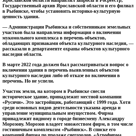
Ярославской области направлял запросы в Росреестр,
Государственный архив Ярославской области и его филиал
в Рыбинске, чтобы установить историко-культурную
ценность здания.
— Администрации Рыбинска и собственникам земельных
участков была направлена информация о включении
мукомольного комплекса в перечень объектов,
обладающих признаками объекта культурного наследия, —
рассказали в департаменте охраны объектов культурного
наследия области.
В марте 2022 года должен был рассматриваться вопрос о
включении здания в перечень выявленных объектов
культурного наследия либо об отказе во включении в
перечень. Но не успели.
Участок земли, на котором в Рыбинске снесли
историческое здание, принадлежит местной компании
«Русичи». Это застройщик, работающий с 1999 года. Хотя
среди основных видов деятельности указана аренда и
управление муниципальным имуществом. Фирма
принадлежит видному в городе бизнесмену Александру
Морозову. Морозов владеет множеством фирм, в том числе
гостиничным комплексом «Рыбинск». В списке его
компаний фирма по продаже снегоходов, «Агрофирма