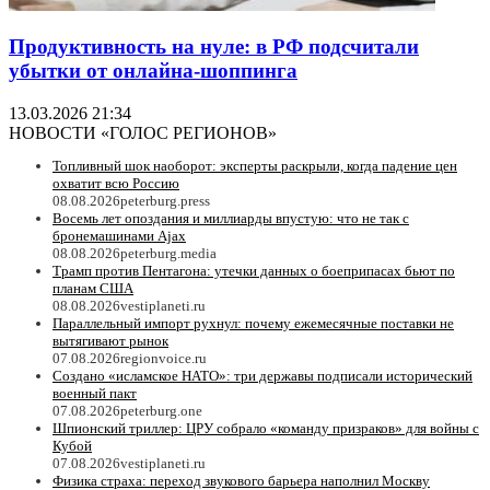
Продуктивность на нуле: в РФ подсчитали
убытки от онлайна-шоппинга
13.03.2026 21:34
НОВОСТИ «ГОЛОС РЕГИОНОВ»
Топливный шок наоборот: эксперты раскрыли, когда падение цен
охватит всю Россию
08.08.2026
peterburg.press
Восемь лет опоздания и миллиарды впустую: что не так с
бронемашинами Ajax
08.08.2026
peterburg.media
Трамп против Пентагона: утечки данных о боеприпасах бьют по
планам США
08.08.2026
vestiplaneti.ru
Параллельный импорт рухнул: почему ежемесячные поставки не
вытягивают рынок
07.08.2026
regionvoice.ru
Создано «исламское НАТО»: три державы подписали исторический
военный пакт
07.08.2026
peterburg.one
Шпионский триллер: ЦРУ собрало «команду призраков» для войны с
Кубой
07.08.2026
vestiplaneti.ru
Физика страха: переход звукового барьера наполнил Москву