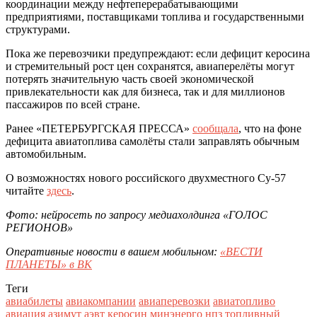
координации между нефтеперерабатывающими
предприятиями, поставщиками топлива и государственными
структурами.
Пока же перевозчики предупреждают: если дефицит керосина
и стремительный рост цен сохранятся, авиаперелёты могут
потерять значительную часть своей экономической
привлекательности как для бизнеса, так и для миллионов
пассажиров по всей стране.
Ранее «ПЕТЕРБУРГСКАЯ ПРЕССА»
сообщала
, что на фоне
дефицита авиатоплива самолёты стали заправлять обычным
автомобильным.
О возможностях нового российского двухместного Су-57
читайте
здесь
.
Фото: нейросеть по запросу медиахолдинга «ГОЛОС
РЕГИОНОВ»
Оперативные новости в вашем мобильном:
«ВЕСТИ
ПЛАНЕТЫ» в ВК
Теги
авиабилеты
авиакомпании
авиаперевозки
авиатопливо
авиация
азимут
аэвт
керосин
минэнерго
нпз
топливный