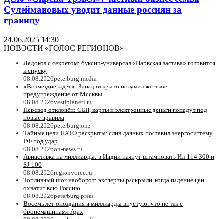
Сулеймановых уводит данные россиян за
границу
24.06.2025 14:30
НОВОСТИ «ГОЛОС РЕГИОНОВ»
Ледокол с секретом: буксир-универсал «Нарвская застава» готовится
к спуску
08.08.2026
peterburg.media
«Возмездие ждёт»: Запад открыто получил жёсткое
предупреждение от Москвы
08.08.2026
vestiplaneti.ru
Перевод отклонён: СБП, карты и электронные деньги попадут под
новые правила
08.08.2026
peterburg.one
Тайные цели НАТО раскрыты: слив данных поставил энергосистему
РФ под удар
08.08.2026
on-news.ru
Авиаставка на миллиарды: в Индии начнут штамповать Ил‑114‑300 и
SJ‑100
08.08.2026
regionvoice.ru
Топливный шок наоборот: эксперты раскрыли, когда падение цен
охватит всю Россию
08.08.2026
peterburg.press
Восемь лет опоздания и миллиарды впустую: что не так с
бронемашинами Ajax