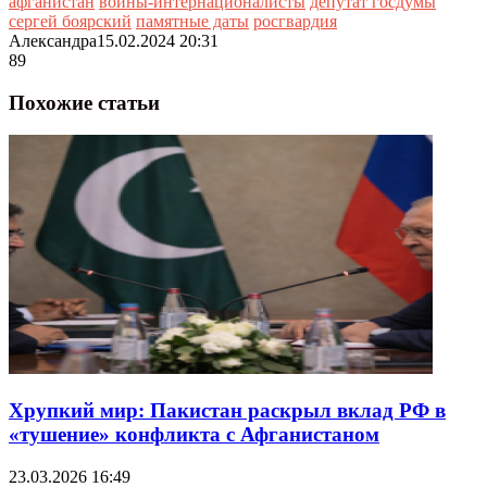
афганистан
воины-интернационалисты
депутат госдумы
сергей боярский
памятные даты
росгвардия
Александра
15.02.2024 20:31
89
Похожие статьи
Хрупкий мир: Пакистан раскрыл вклад РФ в
«тушение» конфликта с Афганистаном
23.03.2026 16:49