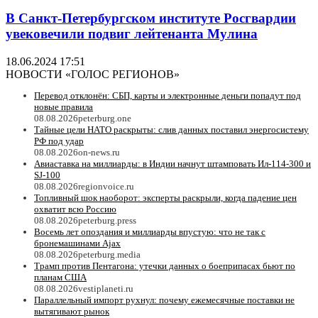
В Санкт-Петербургском институте Росгвардии
увековечили подвиг лейтенанта Мулина
18.06.2024 17:51
НОВОСТИ «ГОЛОС РЕГИОНОВ»
Перевод отклонён: СБП, карты и электронные деньги попадут под
новые правила
08.08.2026
peterburg.one
Тайные цели НАТО раскрыты: слив данных поставил энергосистему
РФ под удар
08.08.2026
on-news.ru
Авиаставка на миллиарды: в Индии начнут штамповать Ил‑114‑300 и
SJ‑100
08.08.2026
regionvoice.ru
Топливный шок наоборот: эксперты раскрыли, когда падение цен
охватит всю Россию
08.08.2026
peterburg.press
Восемь лет опоздания и миллиарды впустую: что не так с
бронемашинами Ajax
08.08.2026
peterburg.media
Трамп против Пентагона: утечки данных о боеприпасах бьют по
планам США
08.08.2026
vestiplaneti.ru
Параллельный импорт рухнул: почему ежемесячные поставки не
вытягивают рынок