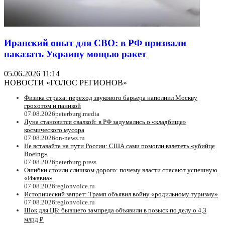
Иранский опыт для СВО: в РФ призвали
наказать Украину мощью ракет
05.06.2026 11:14
НОВОСТИ «ГОЛОС РЕГИОНОВ»
Физика страха: переход звукового барьера наполнил Москву
грохотом и паникой
07.08.2026
peterburg.media
Луна становится свалкой: в РФ задумались о «кладбище»
космического мусора
07.08.2026
on-news.ru
Не вставайте на пути России: США сами помогли взлететь «убийце
Boeing»
07.08.2026
peterburg.press
Ошибки стоили слишком дорого: почему власти спасают успешную
«Ижавиа»
07.08.2026
regionvoice.ru
Исторический запрет: Трамп объявил войну «родильному туризму»
07.08.2026
regionvoice.ru
Шок для ЦБ: бывшего зампреда объявили в розыск по делу о 4,3
млрд ₽