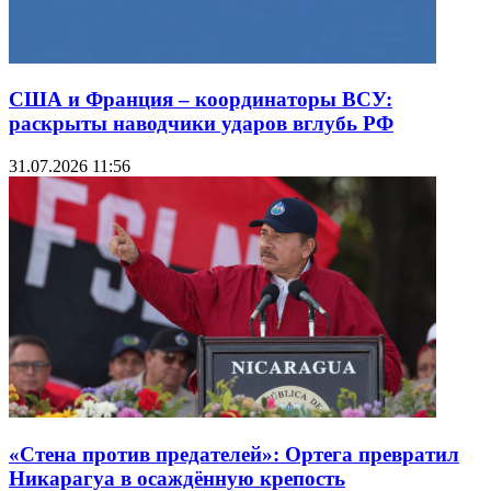
США и Франция – координаторы ВСУ:
раскрыты наводчики ударов вглубь РФ
31.07.2026 11:56
«Стена против предателей»: Ортега превратил
Никарагуа в осаждённую крепость