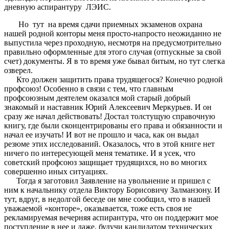
дневную аспирантуру ЛЭИС.
Но тут на время сдачи приемных экзаменов охрана
нашей родной конторы меня просто-напросто неожиданно не
выпустила через проходную, несмотря на предусмотрительно
правильно оформленные для этого случая (отпускные за свой
счет) документы. Я в то время уже бывал битым, но тут слегка
озверел.
Кто должен защитить права трудящегося? Конечно родной
профсоюз! Особенно в связи с тем, что главным
профсоюзным деятелем оказался мой старый добрый
знакомый и наставник Юрий Алексеевич Меркурьев. И он
сразу же начал действовать! Достал толстущую справочную
книгу, где были сконцентрированы его права и обязанности и
начал ее изучать! И вот не прошло и часа, как он выдал
резюме этих исследований. Оказалось, что в этой книге нет
ничего по интересующей меня тематике. И я усек, что
советский профсоюз защищает трудящихся, но во многих
совершенно иных ситуациях.
Тогда я заготовил Заявление на увольнение и пришел с
ним к начальнику отдела Виктору Борисовичу Залманзону. И
тут, вдруг, в недолгой беседе он мне сообщил, что в нашей
уважаемой «конторе», оказывается, тоже есть своя не
рекламируемая вечерняя аспирантура, что он поддержит мое
поступление в нее и даже, будучи кандидатом технических