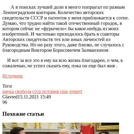
А в поисках лучшей доли я много попрыгал по разным
Ленинградским конторам. Количество авторских
свидетельств СССР и патентов у меня приближается к сотне.
Думаю, что трудно найти такой отечественный городок, в
котором сейчас не «фурычило» бы какое-нибудь из моих
изобретений. И частенько приходилось брать в соавторы
Авторских свидетельств тех или иных личностей из
Руководства. Но ни разу этого, даже близко, не случалось с
благородным Виктором Борисовичем Залманзоном
И вот за все это я ему на всю жизнь благодарен, о чем, к
сожаленью, не успел сказать ему, пока он еще был жив .
Источник
Теги
наука
свобода
ссср история
сша
этикет
Glavred
15.11.2021 15:49
96
Похожие статьи