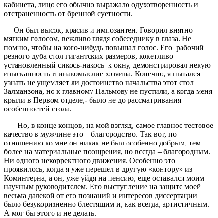
кабинета, лицо его обычно выражало одухотворенность и
отстраненность от бренной суетности.
Он был высок, красив и импозантен. Говорил внятно
мягким голосом, вежливо глядя собеседнику в глаза. Не
помню, чтобы на кого-нибудь повышал голос. Его рабочий
резного дуба стол гигантских размеров, кокетливо
установленный сикось-накось к окну, демонстрировал некую
изысканность и инакомыслие хозяина. Конечно, я пытался
узнать не ущемляет ли достоинство начальства этот стол
Залманзона, но к главному Пальмову не пустили, а когда меня
крыли в Первом отделе,- было не до рассматривания
особенностей стола.
Но, в конце концов, на мой взгляд, самое главное тестовое
качество в мужчине это – благородство. Так вот, по
отношению ко мне он никак не был особенно добрым, тем
более на материальные поощрения, но всегда – благородным.
Ни одного некорректного движения. Особенно это
проявилось, когда я уже перешел в другую «контору» из
Коминтерна, а он, уже уйдя на пенсию, еще оставался моим
научным руководителем. Его выступление на защите моей
весьма далекой от его познаний и интересов диссертации
было безукоризненно блестящим и, как всегда, артистичным.
А мог бы этого и не делать.