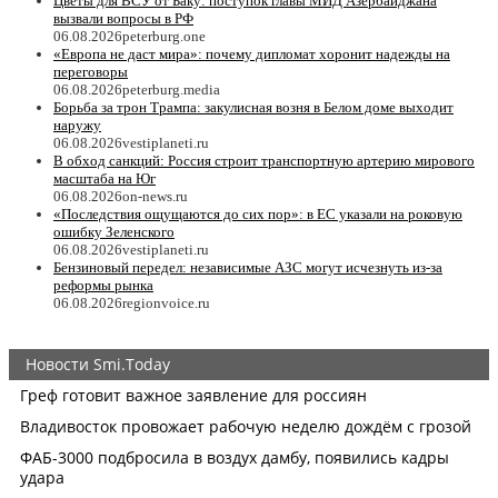
Цветы для ВСУ от Баку: поступок главы МИД Азербайджана
вызвали вопросы в РФ
06.08.2026
peterburg.one
«Европа не даст мира»: почему дипломат хоронит надежды на
переговоры
06.08.2026
peterburg.media
Борьба за трон Трампа: закулисная возня в Белом доме выходит
наружу
06.08.2026
vestiplaneti.ru
В обход санкций: Россия строит транспортную артерию мирового
масштаба на Юг
06.08.2026
on-news.ru
«Последствия ощущаются до сих пор»: в ЕС указали на роковую
ошибку Зеленского
06.08.2026
vestiplaneti.ru
Бензиновый передел: независимые АЗС могут исчезнуть из-за
реформы рынка
06.08.2026
regionvoice.ru