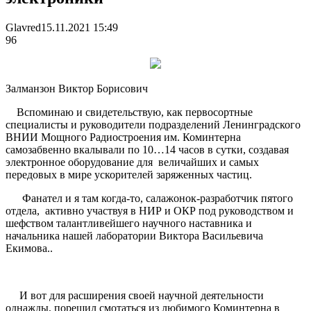
Glavred
15.11.2021 15:49
96
Залманзон Виктор Борисович
Вспоминаю и свидетельствую, как первосортные
специалисты и руководители подразделений Ленинградского
ВНИИ Мощного Радиостроения им. Коминтерна
самозабвенно вкалывали по 10…14 часов в сутки, создавая
электронное оборудование для
величайших и самых
передовых в мире ускорителей заряженных частиц.
Фанател и я там когда-то, салажонок-разработчик пятого
отдела, активно участвуя в НИР и ОКР под руководством и
шефством талантливейшего научного наставника и
начальника нашей лаборатории Виктора Васильевича
Екимова..
И вот для расширения своей научной деятельности
однажды, порешил смотаться из любимого Коминтерна в