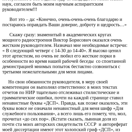
наук, согласен быть моим научным аспирантским
руководителем!!!
Вот это – да: «Конечно, очень-очень-очень благодарю и
постараюсь оправдать Ваши доверие, доброту и щедрость…»
Скажу сразу: знаменитый в академических кругах
мощного радиостроения Виктор Борисович оказался очень
жестким руководителем. Назначал мне необходимые встречи:
« В следующий четверг с 14-30 до 14-40». Я высоко ценил
этот артистизм, но очень не любил его жесткие порки в
особенности во время нашей рабочей беседы со спонтанной
демонстрацией мнимых попыток бестактно созвониться с
третьими нежелательными для меня лицами.
Но свои обязанности руководителя, в меру своей
компетенции он выполнял ответственно: в моих текстах
отчетов по НИР тщательно отслеживал стилистические и
грамматические ошибки, почти на каждой странице ставил
ненавистные буквы «ДСП». Правда, как позже оказалось, эти
буквы вовсе не означали ненавистный для меня шифр «Для
служебного пользования», а всего лишь его помету, что, мол,
прочитал «до сих пор». (Кстати сказать, львиная доля из
почти ста моих авторских свидетельств СССР и автореферат
моей диссертации имеют этот холопский гриф «ДСП», из