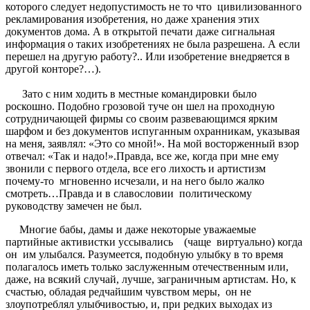
которого следует недопустимость не то что цивилизованного
рекламирования изобретения, но даже хранения этих
документов дома. А в открытой печати даже сигнальная
информация о таких изобретениях не была разрешена. А если
перешел на другую работу?.. Или изобретение внедряется в
другой конторе?…).
Зато с ним ходить в местные командировки было
роскошно. Подобно грозовой туче он шел на проходную
сотрудничающей фирмы со своим развевающимся ярким
шарфом и без документов испуганным охранникам, указывая
на меня, заявлял: «Это со мной!». На мой восторженный взор
отвечал: «Так и надо!».Правда, все же, когда при мне ему
звонили с первого отдела, все его лихость и артистизм
почему-то мгновенно исчезали, и на него было жалко
смотреть…Правда и в славословии политическому
руководству замечен не был.
Многие бабы, дамы и даже некоторые уважаемые
партийные активистки уссывались (чаще виртуально) когда
он им улыбался. Разумеется, подобную улыбку в то время
полагалось иметь только заслуженным отечественным или,
даже, на всякий случай, лучше, заграничным артистам. Но, к
счастью, обладая редчайшим чувством меры, он не
злоупотреблял улыбчивостью, и, при редких выходах из