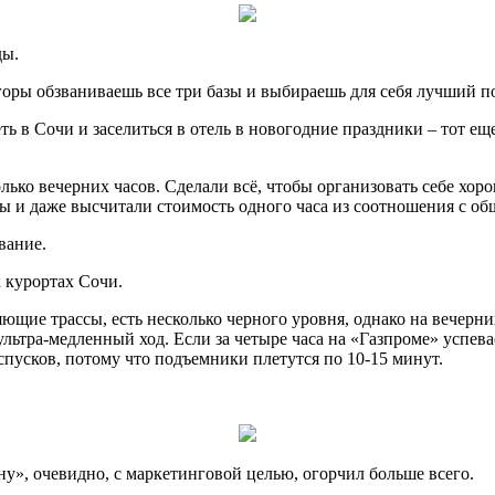
ды.
горы обзваниваешь все три базы и выбираешь для себя лучший п
ть в Сочи и заселиться в отель в новогодние праздники – тот ещ
колько вечерних часов. Сделали всё, чтобы организовать себе хор
ы и даже высчитали стоимость одного часа из соотношения с об
вание.
 курортах Сочи.
щие трассы, есть несколько черного уровня, однако на вечерних
ультра-медленный ход. Если за четыре часа на «Газпроме» успев
0 спусков, потому что подъемники плетутся по 10-15 минут.
», очевидно, с маркетинговой целью, огорчил больше всего.