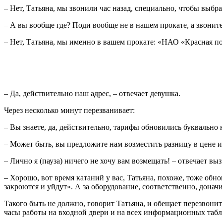
– Нет, Татьяна, мы звонили час назад, специально, чтобы выбр
– А вы вообще где? Поди вообще не в нашем прокате, а звонит
– Нет, Татьяна, мы именно в вашем прокате: «НАО «Красная пол
– Да, действительно наш адрес, – отвечает девушка.
Через несколько минут перезванивает:
– Вы знаете, да, действительно, тарифы обновились буквально
– Может быть, вы предложите нам возместить разницу в цене ил
– Лично я (пауза) ничего не хочу вам возмещать! – отвечает в
– Хорошо, вот время катаний у вас, Татьяна, похоже, тоже обно
закроются и уйдут». А за оборудование, соответственно, доначи
Такого быть не должно, говорит Татьяна, и обещает перезвон
часы работы на входной двери и на всех информационных табло