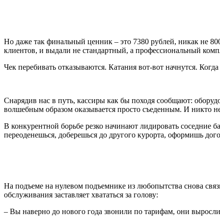
Но даже так финальный ценник – это 7380 рублей, никак не 8000
клиентов, и выдали не стандартный, а профессиональный ком
Чек перебивать отказываются. Катания вот-вот начнутся. Когда 
Снарядив нас в путь, кассиры как бы походя сообщают: оборудо
волшебным образом оказывается просто съеденным. И никто не 
В конкурентной борьбе резко начинают лидировать соседние ба
переоденешься, доберешься до другого курорта, оформишь дого
На подъеме на нулевом подъемнике из любопытства снова связ
обслуживания заставляет хвататься за голову:
– Вы наверно до нового года звонили по тарифам, они выросли