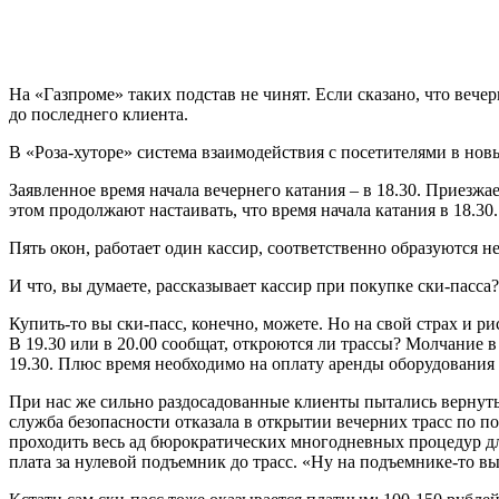
На «Газпроме» таких подстав не чинят. Если сказано, что вечер
до последнего клиента.
В «Роза-хуторе» система взаимодействия с посетителями в новы
Заявленное время начала вечернего катания – в 18.30. Приезжа
этом продолжают настаивать, что время начала катания в 18.30.
Пять окон, работает один кассир, соответственно образуются н
И что, вы думаете, рассказывает кассир при покупке ски-пасса?
Купить-то вы ски-пасс, конечно, можете. Но на свой страх и ри
В 19.30 или в 20.00 сообщат, откроются ли трассы? Молчание в
19.30. Плюс время необходимо на оплату аренды оборудования 
При нас же сильно раздосадованные клиенты пытались вернуть 
служба безопасности отказала в открытии вечерних трасс по п
проходить весь ад бюрократических многодневных процедур для
плата за нулевой подъемник до трасс. «Ну на подъемнике-то вы