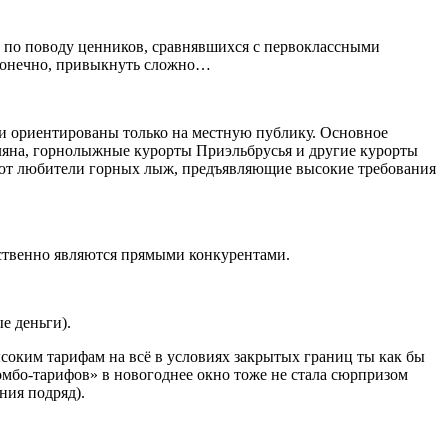
 по поводу ценников, сравнявшихся с первоклассными
 конечно, привыкнуть сложно…
 и ориентированы только на местную публику. Основное
ляна, горнолыжные курорты Приэльбрусья и другие курорты
ают любители горных лыж, предъявляющие высокие требования
тственно являются прямыми конкурентами.
е деньги).
соким тарифам на всё в условиях закрытых границ ты как бы
омбо-тарифов» в новогоднее окно тоже не стала сюрпризом
ния подряд).