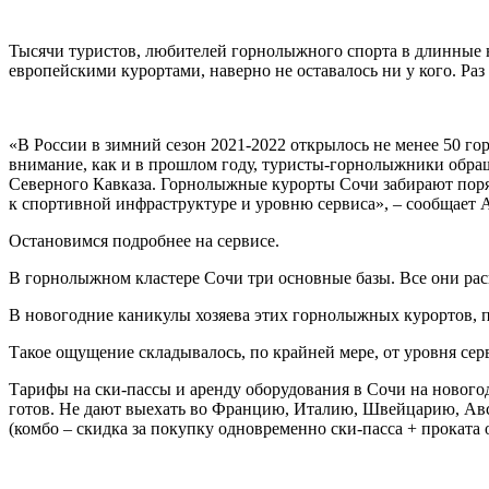
Тысячи туристов, любителей горнолыжного спорта в длинные 
европейскими курортами, наверно не оставалось ни у кого. Раз
«В России в зимний сезон 2021-2022 открылось не менее 50 г
внимание, как и в прошлом году, туристы-горнолыжники обра
Северного Кавказа. Горнолыжные курорты Сочи забирают пор
к спортивной инфраструктуре и уровню сервиса», – сообщает 
Остановимся подробнее на сервисе.
В горнолыжном кластере Сочи три основные базы. Все они ра
В новогодние каникулы хозяева этих горнолыжных курортов, п
Такое ощущение складывалось, по крайней мере, от уровня серв
Тарифы на ски-пассы и аренду оборудования в Сочи на нового
готов. Не дают выехать во Францию, Италию, Швейцарию, Авст
(комбо – скидка за покупку одновременно ски-пасса + проката 