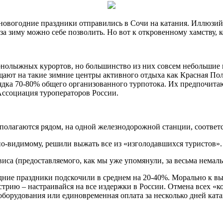
новогодние праздники отправились в Сочи на катания. Иллюзий
 за зиму можно себе позволить. Но вот к
откровенному хамству,
орнолыжных курортов, но большинство из них совсем небольшие
щают на такие зимние центры активного отдыха как Красная По
ядка 70-80% общего организованного турпотока. Их предпочит
Ассоциация туроператоров России.
сполагаются рядом, на одной железнодорожной станции, соотве
о-видимому, решили выжать все из «изголодавшихся туристов».
иса (предоставляемого, как мы уже упомянули, за весьма немалы
дние праздники подскочили в среднем на 20-40%. Морально к вы
рию – настраивайся на все издержки в России. Отмена всех «к
оборудования или единовременная оплата за несколько дней ката