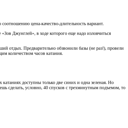
о соотношению цена-качество-длительность вариант.
е «Зов Джунглей», в ходе которого еще надо изловчиться
оший отдых. Предварительно обзвонили базы (не раз!), провели
щим количеством часов катания.
 катаниях доступны только две синих и одна зеленая. Но
аешь сделать, условно, 40 спусков с трехминутным подъемом, то