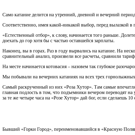
Само катание делится на утренний, дневной и вечерний перио
Соответственно, имея какой-никакой выбор, перед вылазкой в 
«Естественный отбор», к слову, начинается того раньше. Долете
доехать до гор хотя бы с частью оставшейся зарплаты.
Наконец, вы в горах. Раз в году вырвались на катание. На нес
сравнительный анализ, произвели все расчеты, сравнили тариф
На месте начинается котовасия – назовем так глубокое разочаро
Мы побывали на вечерних катаниях на всех трех горнолыжных
Самый раскрученный из них «Роза Хутор». Там самые впечатляю
главная подлость в том, что подъемники вечером переводят на 
за те же четыре часа на «Розе Хутор» дай бог, если сделаешь 1
Бывший «Горки Город», переименовавшийся в «Красную Поляну