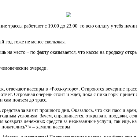
ние трассы работают с 19.00 до 23.00, то всю оплату у тебя начин
й год тоже не менее скользкая.
ешь на место – по факту оказывается, что кассы на продажу отк
ечеловеческие очереди.
ск, отвечают кассиры в «Роза-хуторе». Откроются вечерние трасс
 ответ. Огромная очередь стоит и ждет, пока с пика горы придет
и сам подъем до трасс.
средства за визит прошлого дня. Оказалось, что ски-пасс и аре
огодным условиям. Зачем, спрашивается, открывать продажи, есл
 возврата денежных средств за неоказанные услуги, так еще, как
 покатались?!» – хамили кассиры.