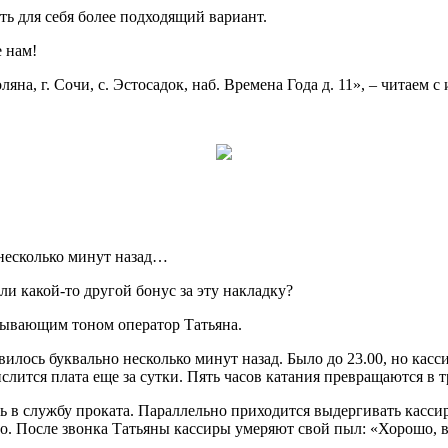
ать для себя более подходящий вариант.
е нам!
яна, г. Сочи, с. Эстосадок, наб. Времена Года д. 11», – читаем
 несколько минут назад…
и какой-то другой бонус за эту накладку?
ызывающим тоном оператор Татьяна.
вилось буквально несколько минут назад. Было до 23.00, но касси
слится плата еще за сутки. Пять часов катания превращаются в т
ить в службу проката. Параллельно приходится выдергивать кас
. После звонка Татьяны кассиры умеряют свой пыл: «Хорошо, вы 