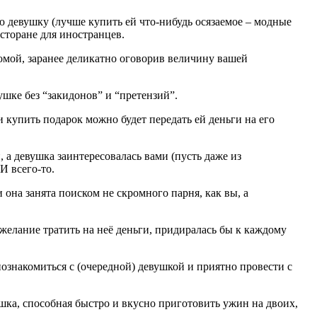
ю девушку (лучше купить ей что-нибудь осязаемое – модные
есторане для иностранцев.
домой, заранее деликатно оговорив величину вашей
ушке без “закидонов” и “претензий”.
 купить подарок можно будет передать ей деньги на его
 а девушка заинтересовалась вами (пусть даже из
 И всего-то.
 и она занята поиском не скромного парня, как вы, а
е желание тратить на неё деньги, придиралась бы к каждому
знакомиться с (очередной) девушкой и приятно провести с
шка, способная быстро и вкусно приготовить ужин на двоих,