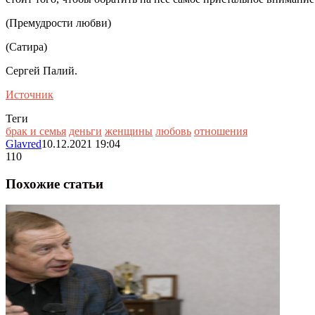
(Премудрости любви)
(Сатира)
Сергей Палий.
Источник
Теги
брак и семья
деньги
женщины
любовь
отношения
Glavred
10.12.2021 19:04
110
Похожие статьи