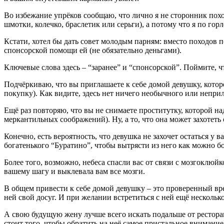
Во избежание упрёков сообщаю, что лично я не сторонник похо
шмотки, колечко, браслетик или серьги), а потому что я по гор
Кстати, хотел бы дать совет молодым парням: вместо походов п
спонсорской помощи ей (не обязательно деньгами).
Ключевые слова здесь – “заранее” и “спонсорской”. Поймите, чт
Подчёркиваю, что вы приглашаете к себе домой девушку, котор
покупку). Как видите, здесь нет ничего необычного или непри
Ещё раз повторяю, что вы не снимаете проститутку, которой на
меркантильных соображений). Ну, а то, что она может захотеть о
Конечно, есть вероятность, что девушка не захочет остаться у в
богатенького “Буратино”, чтобы вытрясти из него как можно бо
Более того, возможно, небеса спасли вас от связи с мозгоклюй
вашему шагу и выклевала вам все мозги.
В общем привести к себе домой девушку – это проверенный вр
ней свой досуг. И при желании встретиться с ней ещё несколько
А свою будущую жену лучше всего искать подальше от ресторан
стоит того, чтобы обратить на неё самое пристальное внимание