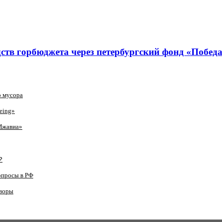
ств горбюджета через петербургский фонд «Побед
о мусора
eing»
Ижавиа»
₽
опросы в РФ
оворы