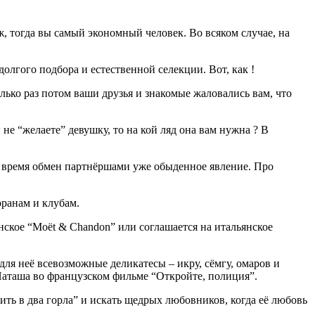
ж, тогда вы самый экономный человек. Во всяком случае, на
долгого подбора и естественной селекции. Вот, как !
лько раз потом ваши друзья и знакомые жаловались вам, что
не “желаете” девушку, то на кой ляд она вам нужна ? В
ше время обмен партнёршами уже обыденное явление. Про
оранам и клубам.
анское “Moët & Chandon” или соглашается на итальянское
 для неё всевозможные деликатесы – икру, сёмгу, омаров и
 Наташа во французском фильме “Откройте, полиция”.
пить в два горла” и искать щедрых любовников, когда её любовь