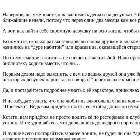
Наверное, вы уже знаете, как экономить деньги на девушках ? 
ближайшие недели, потому что через один-два месяца вам всё 
А вот, как найти себе скромную девушку на всю жизнь, чтобы п
Вспомните, сколько раз вы завидовали своим друзьям и знаком
женились на “дуре набитой” или красавице, оказавшейся стерво
Поэтому главное в жизни – не спешить с женитьбой. Надо прежд
библиотеку ходить вместе, что ли…
Первым делом надо выяснить, с кем из ваших друзей она уже б
некоторых девушек парни так и говорят: “переходящее красное 
Да, и постарайтесь подробнее узнать о её характере, привычка
И не забудьте узнать, что она любит из алкогольных напитков 
“Просекко”. Ведь вам придётся поить её, чтобы дошла до нуж
Кстати, вам придётся не просто водить её по ресторанам и клуб
устриц. И не удивляйтесь, что дорвавшись до щедрого парня о
И лучше всего постарайтесь заранее понять, не будет ли она “д
к вашим опустевшим карманам увянет.