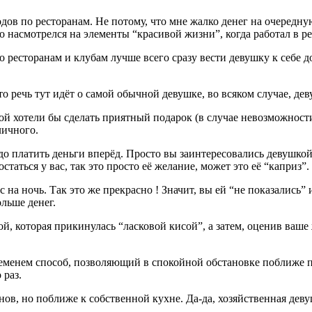
дов по ресторанам. Не потому, что мне жалко денег на очередну
ло насмотрелся на элементы “красивой жизни”, когда работал в р
о ресторанам и клубам лучше всего сразу вести девушку к себе 
о речь тут идёт о самой обычной девушке, во всяком случае, дев
ой хотели бы сделать приятный подарок (в случае невозможности
личного.
до платить деньги вперёд. Просто вы заинтересовались девушкой,
статься у вас, так это просто её желание, может это её “каприз”.
ас на ночь. Так это же прекрасно ! Значит, вы ей “не показались”
льше денег.
кой, которая прикинулась “ласковой кисой”, а затем, оценив ваш
еменем способ, позволяющий в спокойной обстановке поближе по
 раз.
ов, но поближе к собственной кухне. Да-да, хозяйственная деву
.