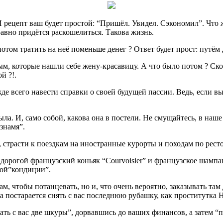
И рецепт ваш будет простой: “Пришёл. Увидел. Сэкономил”. Что 
равно придётся раскошелиться. Такова
жизнь.
отом тратить на неё поменьше денег ? Ответ будет прост: путём 
ым, которые нашли себе жену-красавицу. А что было потом ? Ско
й ?!.
е всего навести справки о своей будущей пассии. Ведь, если вы 
ыла. И, само собой, какова она в постели. Не смущайтесь, в на
знамя”.
х, страсти к поездкам на иностранные курорты и походам по рест
– дорогой французский коньяк “Courvoisier” и французское шамп
ной”кондиции”.
ам, чтобы потанцевать, но и, что очень вероятно, заказывать там
на постарается снять с вас последнюю рубашку, как проститутка
рать с вас две шкуры”, дорвавшись до ваших финансов, а затем “