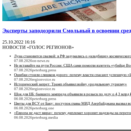
Эксперты заподозрили Смольный в освоении сред
25.10.2022 16:16
НОВОСТИ «ГОЛОС РЕГИОНОВ»
Луна становится свалкой: в РФ задумались о «кладбище» космическог
07.08.2026
on-news.ru
Не вставайте на пути России: США сами помогли взлететь «убийце Bo
07.08.2026
peterburg.press
Ошибки стоили слишком дорого: почему власти спасают успешную «
07.08.2026
regionvoice.ru
Исторический запрет: Трамп объявил войну «родильному туризму»
07.08.2026
regionvoice.ru
Шок для ЦБ: бывшего зампреда объявили в розыск по делу о 4,3 млрд 
06.08.2026
peterburg.press
Цветы для ВСУ от Баку: поступок главы МИД Азербайджана вызвал в
06.08.2026
peterburg.one
«Европа не даст мира»: почему дипломат хоронит надежды на перег
06.08.2026
peterburg.media