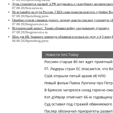
Луна становится свалкой: в РФ задумались о «кладбище» космическог
07.08.2026
on-news.ru
Не вставайте на пути России: США сами помогли взлететь «убийце Bo
07.08.2026
peterburg.press
Ошибки стоили слишком дорого: почему власти спасают успешную «
07.08.2026
regionvoice.ru
Исторический запрет: Трамп объявил войну «родильному туризму»
07.08.2026
regionvoice.ru
Шок для ЦБ: бывшего зампреда объявили в розыск по делу о 4,3 млрд 
06.08.2026
peterburg.press