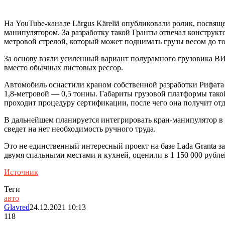
На YouTube-канале Lärgus Käreliä опубликовали ролик, посвя
манипулятором. За разработку такой Гранты отвечал конструкт
метровой стрелой, который может поднимать грузы весом до 
За основу взяли усиленный вариант полурамного грузовика ВИ
вместо обычных листовых рессор.
Автомобиль оснастили краном собственной разработки Рифата Ка
1,8-метровой — 0,5 тонны. Габариты грузовой платформы такой
проходит процедуру сертификации, после чего она получит отд
В дальнейшем планируется интегрировать кран-манипулятор в 
сведет на нет необходимость ручного труда.
Это не единственный интересный проект на базе Lada Granta з
двумя спальными местами и кухней, оценили в 1 150 000 рубле
Источник
Теги
авто
Glavred
24.12.2021 10:13
118