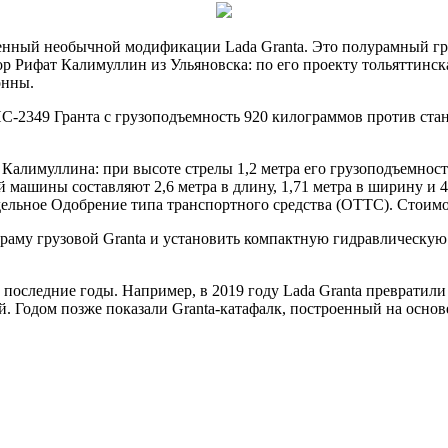
щенный необычной модификации Lada Granta. Это полурамный гру
ор Рифат Калимуллин из Ульяновска: по его проекту
тольяттинск
тонны.
С-2349 Гранта с грузоподъемность 920 килограммов против ста
лимуллина: при высоте стрелы 1,2 метра его грузоподъемность с
 машины составляют 2,6 метра в длину, 1,71 метра в ширину и 4
ельное Одобрение типа транспортного средства (ОТТС). Стоимос
раму грузовой Granta и установить компактную гидравлическую 
а последние годы. Например, в 2019 году Lada Granta превратил
й. Годом позже показали Granta-катафалк, построенный на осно