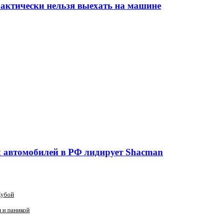
практически нельзя выехать на машине
х автомобилей в РФ лидирует Shacman
Кубой
 и паникой