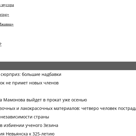
о мусора
eing»
Ижавиа»
₽