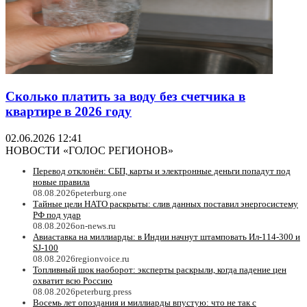
Сколько платить за воду без счетчика в
квартире в 2026 году
02.06.2026 12:41
НОВОСТИ «ГОЛОС РЕГИОНОВ»
Перевод отклонён: СБП, карты и электронные деньги попадут под
новые правила
08.08.2026
peterburg.one
Тайные цели НАТО раскрыты: слив данных поставил энергосистему
РФ под удар
08.08.2026
on-news.ru
Авиаставка на миллиарды: в Индии начнут штамповать Ил‑114‑300 и
SJ‑100
08.08.2026
regionvoice.ru
Топливный шок наоборот: эксперты раскрыли, когда падение цен
охватит всю Россию
08.08.2026
peterburg.press
Восемь лет опоздания и миллиарды впустую: что не так с