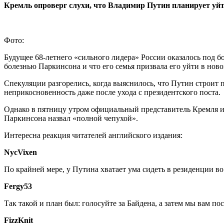
Кремль опроверг слухи, что Владимир Путин планирует уйти 
Фото:
Будущее 68-летнего «сильного лидера» России оказалось под 
болезнью Паркинсона и что его семья призвала его уйти в нов
Спекуляции разгорелись, когда выяснилось, что Путин строит
неприкосновенность даже после ухода с президентского поста.
Однако в пятницу утром официальный представитель Кремля и 
Паркинсона назвал «полной чепухой».
Интересна реакция читателей английского издания:
NycVixen
По крайней мере, у Путина хватает ума сидеть в резиденции во
Fergy53
Так такой и план был: голосуйте за Байдена, а затем мы вам по
FizzKnit