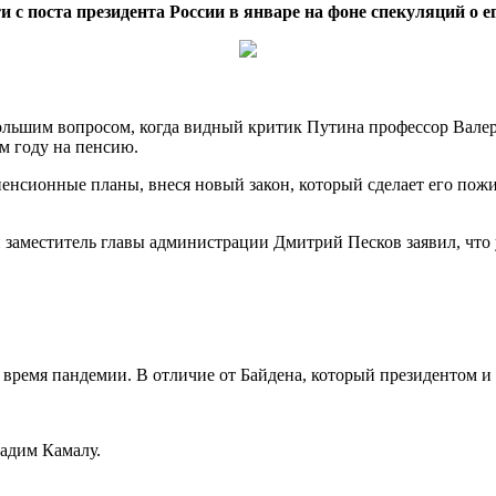
с поста президента России в январе на фоне спекуляций о его
большим вопросом, когда видный критик Путина
профессор Валер
ом году на пенсию.
 пенсионные планы, внеся новый закон, который сделает его п
заместитель главы администрации Дмитрий Песков заявил, что у
 время пандемии. В отличие от Байдена, который президентом и 
садим Камалу.