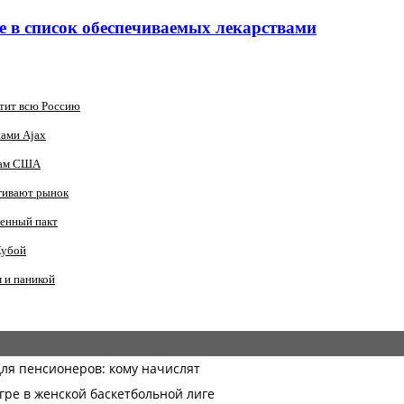
е в список обеспечиваемых лекарствами
атит всю Россию
нами Ajax
анам США
гивают рынок
оенный пакт
Кубой
 и паникой