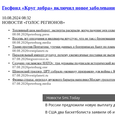
Госфонд «Круг добра» включил новое заболевани
10.08.2024 08:32
НОВОСТИ «ГОЛОС РЕГИОНОВ»
Топливный шок наоборот: эксперты раскрыли, когда падение цен охв
08.08.2026
peterburg.press
Восемь лет опоздания и миллиарды впустую: что не так с бронемаши
08.08.2026
peterburg.media
Трамп против Пентагона: утечки данных о боеприпасах бьют по пл
08.08.2026
vestiplaneti.ru
Параллельный импорт рухнул: почему ежемесячные поставки не вытя
07.08.2026
regionvoice.ru
Создано «исламское НАТО»: три державы подписали исторический в
07.08.2026
peterburg.one
Шпионский триллер: ЦРУ собрало «команду призраков» для войны с 
07.08.2026
vestiplaneti.ru
Физика страха: переход звукового барьера наполнил Москву грохотом
07.08.2026
peterburg.media