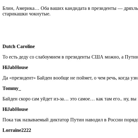
Блин, Америка… Оба ваших кандидата в президенты — дряхлые ст
старикашки чокнутые.
Dutch Caroline
То есть деду со слабоумием в президенты США можно, а Пут
HiJabHouse
Да «президент» Байден вообще не поймет, о чем речь, когда узн
Tommy_
Байден скоро сам уйдет из-за… это самое… как там его.. ну, вы
HiJabHouse
Пока так называемый диктатор Путин наводил в России порядо
Lorraine2222