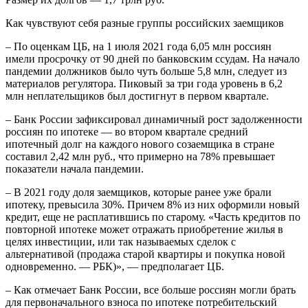
Как чувствуют себя разные группы российских заемщиков
– По оценкам ЦБ, на 1 июля 2021 года 6,05 млн россиян
имели просрочку от 90 дней по банковским ссудам. На начало
пандемии должников было чуть больше 5,8 млн, следует из
материалов регулятора. Пиковый за три года уровень в 6,2
млн неплательщиков был достигнут в первом квартале.
– Банк России зафиксировал динамичный рост задолженности
россиян по ипотеке — во втором квартале средний
ипотечный долг на каждого нового созаемщика в стране
составил 2,42 млн руб., что примерно на 78% превышает
показатели начала пандемии.
– В 2021 году доля заемщиков, которые ранее уже брали
ипотеку, превысила 30%. Причем 8% из них оформили новый
кредит, еще не расплатившись по старому. «Часть кредитов по
повторной ипотеке может отражать приобретение жилья в
целях инвестиции, или так называемых сделок с
альтернативой (продажа старой квартиры и покупка новой
одновременно. — РБК)», — предполагает ЦБ.
– Как отмечает Банк России, все больше россиян могли брать
для первоначального взноса по ипотеке потребительский