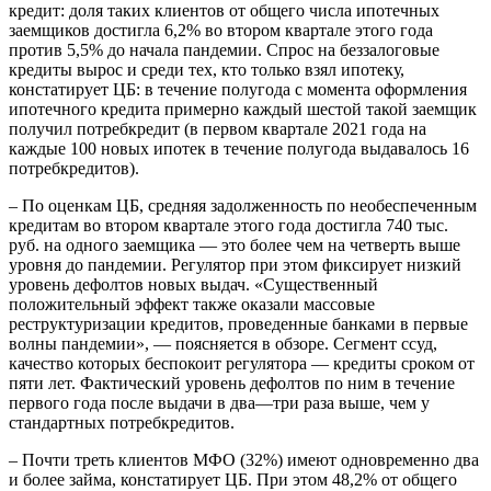
кредит: доля таких клиентов от общего числа ипотечных
заемщиков достигла 6,2% во втором квартале этого года
против 5,5% до начала пандемии. Спрос на беззалоговые
кредиты вырос и среди тех, кто только взял ипотеку,
констатирует ЦБ: в течение полугода с момента оформления
ипотечного кредита примерно каждый шестой такой заемщик
получил потребкредит (в первом квартале 2021 года на
каждые 100 новых ипотек в течение полугода выдавалось 16
потребкредитов).
– По оценкам ЦБ, средняя задолженность по необеспеченным
кредитам во втором квартале этого года достигла 740 тыс.
руб. на одного заемщика — это более чем на четверть выше
уровня до пандемии. Регулятор при этом фиксирует низкий
уровень дефолтов новых выдач. «Существенный
положительный эффект также оказали массовые
реструктуризации кредитов, проведенные банками в первые
волны пандемии», — поясняется в обзоре. Сегмент ссуд,
качество которых беспокоит регулятора — кредиты сроком от
пяти лет. Фактический уровень дефолтов по ним в течение
первого года после выдачи в два—три раза выше, чем у
стандартных потребкредитов.
– Почти треть клиентов МФО (32%) имеют одновременно два
и более займа, констатирует ЦБ. При этом 48,2% от общего