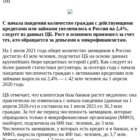
100
С начала пандемии количество граждан с действующими
кредитами или займами увеличилось в России на 2,4%,
следует из данных ЦБ. Рост в основном произошел за счет
тех, кто обращается за деньгами к микрофинансистам.
На 1 июля 2021 года общее количество заемщиков в России
достигло 43 млн человек, подсчитал ЦБ на основе данных
крупнейших бюро кредитных историй (.pdf). Как следует из
более ранней статистики регулятора, за полтора года с начала
пандемии численность граждан с активными кредитами или
займами выросла на 2,4% — с 42 млн человек на 1 апреля
2020 года.
ЦБ отмечает, что клиентская база банков растет медленно: она
практически не изменилась с начала пандемии (данные на 1
апреля 2020-го) и составила на 1 июля 2021-го 36,3 млн
граждан. За тот же период численность заемщиков, которые
обращались только в микрофинансовые организации (МФО),
наоборот, подскочила на 600 тыс. человек, до 3 млн.
Численность заемщиков, у которых есть кредит и в банках, и в
МФО, выросла примерно на 400 тыс. человек, до 3,7 млн.
Размер их долгов — 1,7 трлн руб.