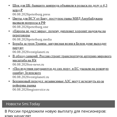
Шок для ЦБ: бывшего зампреда объявили в розыск по делу о 4,3
млрд ₽
06.08.2026
peterburg.press
Цветы для ВСУ от Баку: поступок главы МИД Азербайджана
вызвали вопросы в РФ
06.08.2026
peterburg.one
«Европа не даст мира»: почему дипломат хоронит надежды на
переговоры
06.08.2026
peterburg.media
Борьба за трон Трампа: закулисная возня в Белом доме выходит
наружу
06.08.2026
vestiplaneti.ru
В обход санкций: Россия строит транспортную артерию мирового
масштаба на Юг
06.08.2026
on-news.ru
«Последствия ощущаются до сих пор»: в ЕС указали на роковую
ошибку Зеленского
06.08.2026
vestiplaneti.ru
Бензиновый передел: независимые АЗС могут исчезнуть из-за
реформы рынка
06.08.2026
regionvoice.ru