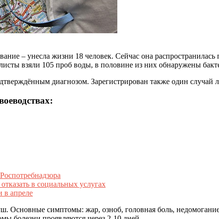
вание – унесла жизни 18 человек. Сейчас она распространилас
исты взяли 105 проб воды, в половине из них обнаружены бакт
дтверждённым диагнозом. Зарегистрирован также один случай ле
воеводствах:
 Роспотребнадзора
 отказать в социальных услугах
 в апреле
ш. Основные симптомы: жар, озноб, головная боль, недомогание
мы болезни проявляются через 2-10 дней.