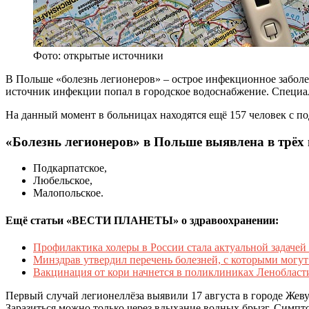
Фото: открытые источники
В Польше «болезнь легионеров» – острое инфекционное заболе
источник инфекции попал в городское водоснабжение. Специал
На данный момент в больницах находятся ещё 157 человек с по
«Болезнь легионеров» в Польше выявлена в трёх 
Подкарпатское,
Любельское,
Малопольское.
Ещё статьи «ВЕСТИ ПЛАНЕТЫ» о здравоохранении:
Профилактика холеры в России стала актуальной задачей
Минздрав утвердил перечень болезней, с которыми могут
Вакцинация от кори начнется в поликлиниках Ленобласти
Первый случай легионеллёза выявили 17 августа в городе Жеву
Заразиться можно только через вдыхание водных брызг. Симпто