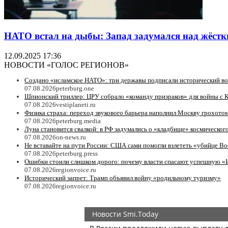
НАТО встал на дыбы: Запад задумался над жёстк
12.09.2025 17:36
НОВОСТИ «ГОЛОС РЕГИОНОВ»
Создано «исламское НАТО»: три державы подписали исторический в
07.08.2026
peterburg.one
Шпионский триллер: ЦРУ собрало «команду призраков» для войны с 
07.08.2026
vestiplaneti.ru
Физика страха: переход звукового барьера наполнил Москву грохотом
07.08.2026
peterburg.media
Луна становится свалкой: в РФ задумались о «кладбище» космическог
07.08.2026
on-news.ru
Не вставайте на пути России: США сами помогли взлететь «убийце Bo
07.08.2026
peterburg.press
Ошибки стоили слишком дорого: почему власти спасают успешную «
07.08.2026
regionvoice.ru
Исторический запрет: Трамп объявил войну «родильному туризму»
07.08.2026
regionvoice.ru