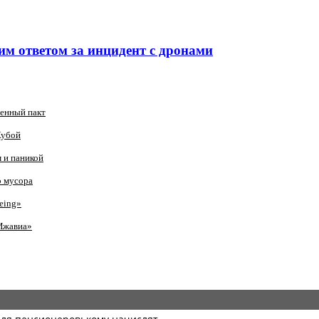
им ответом за инцидент с дронами
оенный пакт
Кубой
 и паникой
о мусора
eing»
Ижавиа»