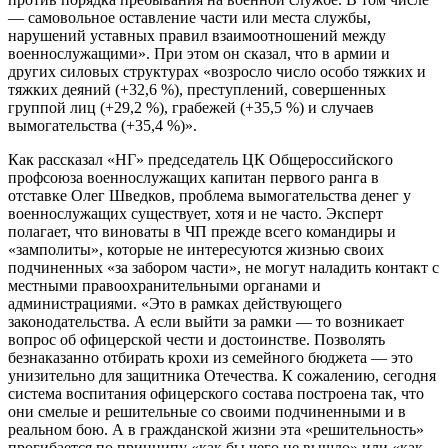
— самовольное оставление части или места службы,
нарушений уставных правил взаимоотношений между
военнослужащими». При этом он сказал, что в армии и
других силовых структурах «возросло число особо тяжких и
тяжких деяний (+32,6 %), преступлений, совершенных
группой лиц (+29,2 %), грабежей (+35,5 %) и случаев
вымогательства (+35,4 %)».
Как рассказал «НГ» председатель ЦК Общероссийского
профсоюза военнослужащих капитан первого ранга в
отставке Олег Шведков, проблема вымогательства денег у
военнослужащих существует, хотя и не часто. Эксперт
полагает, что виноваты в ЧП прежде всего командиры и
«замполиты», которые не интересуются жизнью своих
подчиненных «за забором части», не могут наладить контакт с
местными правоохранительными органами и
администрациями. «Это в рамках действующего
законодательства. А если выйти за рамки — то возникает
вопрос об офицерской чести и достоинстве. Позволять
безнаказанно отбирать крохи из семейного бюджета — это
унизительно для защитника Отечества. К сожалению, сегодня
система воспитания офицерского состава построена так, что
они смелые и решительные со своими подчиненными и в
реальном бою. А в гражданской жизни эта «решительность»
прогибается по принципу «как бы чего не вышло» или «как