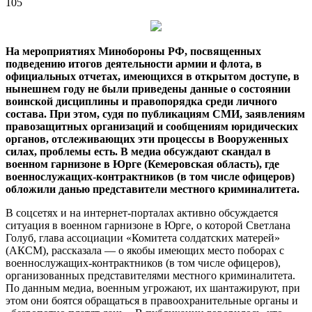
105
На мероприятиях Минобороны РФ, посвященных
подведению итогов деятельности армии и флота, в
официальных отчетах, имеющихся в открытом доступе, в
нынешнем году не были приведены данные о состоянии
воинской дисциплины и правопорядка среди личного
состава. При этом, судя по
публикациям СМИ, заявлениям
правозащитных организаций и сообщениям юридических
органов, отслеживающих эти процессы в Вооруженных
силах, проблемы есть. В медиа обсуждают скандал в
военном гарнизоне в Юрге (Кемеровская область), где
военнослужащих-контрактников (в том числе офицеров)
обложили данью представители местного криминалитета.
В соцсетях и на интернет-порталах активно обсуждается
ситуация в военном гарнизоне в Юрге, о которой Светлана
Голуб, глава ассоциации «Комитета солдатских матерей»
(АКСМ), рассказала — о якобы имеющих место поборах с
военнослужащих-контрактников (в том числе офицеров),
организованных представителями местного криминалитета.
По данным медиа, военным угрожают, их шантажируют, при
этом они боятся обращаться в правоохранительные органы и