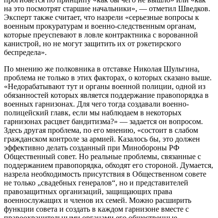
на это посмотрят старшие начальники», — отметил Шведков.
Эксперт также считает, что назрели «серьезные вопросы к
военным прокуратурам и военно-следственным органам,
которые преуспевают в ловле контрактника с ворованной
канистрой, но не могут защитить их от рэкетирского
беспредела».
По мнению же полковника в отставке Николая Шульгина,
проблема не только в этих факторах, о которых сказано выше.
«Недорабатывают тут и органы военной полиции, одной из
обязанностей которых является поддержание правопорядка в
военных гарнизонах. Для чего тогда создавали военно-
полицейский главк, если мы наблюдаем в некоторых
гарнизонах расцвет бандитизма?» — задается он вопросом.
Здесь другая проблема, по его мнению, «состоит в слабом
гражданском контроле за армией. Казалось бы, это должен
эффективно делать созданный при Минобороны РФ
Общественный совет. Но реальные проблемы, связанные с
поддержанием правопорядка, обходят его стороной. Думается,
назрела необходимость присутствия в Общественном совете
не только „свадебных генералов“, но и представителей
правозащитных организаций, защищающих права
военнослужащих и членов их семей. Можно расширить
функции совета и создать в каждом гарнизоне вместе с
правоохранительными органами его общественные