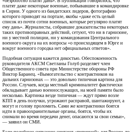
«безропотно платят дань». В публикации говорилось, что
платят даже некоторые военные, побывавшие в командировке
в Сирии. У одного из бандитских лидеров, фотографию
которого приводят на портале, якобы «даже есть целый
список из почти сотни военных, которые регулярно платят
ему дань». Журналисты, собравшие доказательства некоторых
таких противоправных действий, сетуют, что ни в гарнизоне,
ни у местной полиции, ни у командования Центрального
военного округа на их вопросы «о происходящем в Юрге и
вокруг военного городка нет официальных ответов».
Подобная ситуация кажется дикостью. Обеспокоенность
руководителя АКСМ Светланы Голуб разделяет член
Общественного совета при Министерстве обороны РФ
Виктор Баранец. «Вымогательство с контрактников на
дальних гарнизонах — это довольно типичная картина для
России. Случаев, когда местный криминалитет фактически
обкладывает данью военнослужащих, на моей памяти было
несколько. Картинка везде типичная — ждут прямо возле
КПП в день получки, угрожают расправой, шантажируют, а
могут и голову проломить. Сами же контрактники боятся
идти в правоохранительные органы, боятся, чтобы их
снимали во время передачи денег, опасаются за свои семьи»,
— заявил он СМИ.
Если подобную ситуацию считают «типичной» для России, то