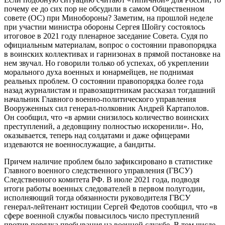
почему ее до сих пор не обсудили в самом Общественном
совете (ОС) при Минобороны? Заметим, на прошлой неделе
при участии министра обороны Сергея Шойгу состоялось
итоговое в 2021 году пленарное заседание Совета. Судя по
официальным материалам, вопрос о состоянии правопорядка
в воинских коллективах и гарнизонах в прямой постановке на
нем звучал. Но говорили только об успехах, об укреплении
морального духа военных и юнармейцев, не поднимая
реальных проблем. О состоянии правопорядка более года
назад журналистам и правозащитникам рассказал тогдашний
начальник Главного военно-политического управления
Вооруженных сил генерал-полковник Андрей Картаполов.
Он сообщил, что «в армии снизилось количество воинских
преступлений, а дедовщину полностью искоренили». Но,
оказывается, теперь над солдатами и даже офицерами
издеваются не военнослужащие, а бандиты.
Причем наличие проблем было зафиксировано в статистике
Главного военного следственного управления (ГВСУ)
Следственного комитета РФ. В июле 2021 года, подводя
итоги работы военных следователей в первом полугодии,
исполняющий тогда обязанности руководителя ГВСУ
генерал-лейтенант юстиции Сергей Федотов сообщил, что «в
сфере военной службы повысилось число преступлений
против порядка пребывания на военной службе. В том числе