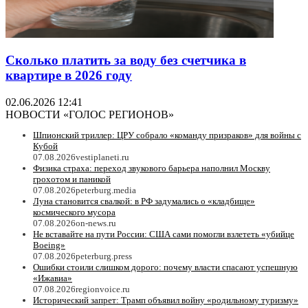
Сколько платить за воду без счетчика в
квартире в 2026 году
02.06.2026 12:41
НОВОСТИ «ГОЛОС РЕГИОНОВ»
Шпионский триллер: ЦРУ собрало «команду призраков» для войны с
Кубой
07.08.2026
vestiplaneti.ru
Физика страха: переход звукового барьера наполнил Москву
грохотом и паникой
07.08.2026
peterburg.media
Луна становится свалкой: в РФ задумались о «кладбище»
космического мусора
07.08.2026
on-news.ru
Не вставайте на пути России: США сами помогли взлететь «убийце
Boeing»
07.08.2026
peterburg.press
Ошибки стоили слишком дорого: почему власти спасают успешную
«Ижавиа»
07.08.2026
regionvoice.ru
Исторический запрет: Трамп объявил войну «родильному туризму»