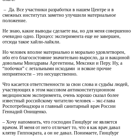
– Да. Все участники разработки в нашем Центре и в
смежных институтах заметно улучшили материальное
положение.
Не знаю, какие выводы сделаете вы, но для меня совершенно
очевидно одно. Процесс эксперимента еще не завершен,
отсюда такое хайли-лайкли.
Но человек вполне материально и морально удовлетворен,
ибо его благосостояние значительно выросло, да и вакциной
довольны Минздравы Аргентины, Мексики и Перу. Ну, а
“побочки” с летальными исходами и всякие прочие
неприятности – это несущественно.
Что касается ответственности за свои слова и судьбы людей,
участвующих в этом массовом антиконституционном
медицинском эксперимента, очень хорошо сказал более
известный российскому читателю человек – экс-глава
Роспотребнадзора и главный санитарный врач России
Геннадий Онищенко.
– Хочу напомнить, что господин Гинцбург не является
врачом. И меня от него отличает то, что я как врач давал
клятву Гиппократа, а он не давал. Понимаете, Гинцбург