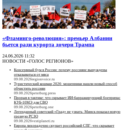
«Фламинго-революция»: премьер Албании
бьется ради курорта дочери Трампа
24.06.2026 11:32
НОВОСТИ «ГОЛОС РЕГИОНОВ»
Консервный бум в России: почему россияне вынуждены
отказываться от мяса
09.08.2026
regionvoice.ru
Туристический кошмар 2026: мошенники нашли новый способ
обчистить россиян
09.08.2026
peterburg.press
Прорыв в тактике: что скрывает ИИ-барражирующий боеприпас
КУБ-10МЭ для СВО
09.08.2026
peterburg.one
Легендарный советский «Град» не узнать: Минск показал новую
грозную РСЗО
09.08.2026
vestiplaneti.ru
Европа лихорадочно скупает российский СПГ: что скрывает