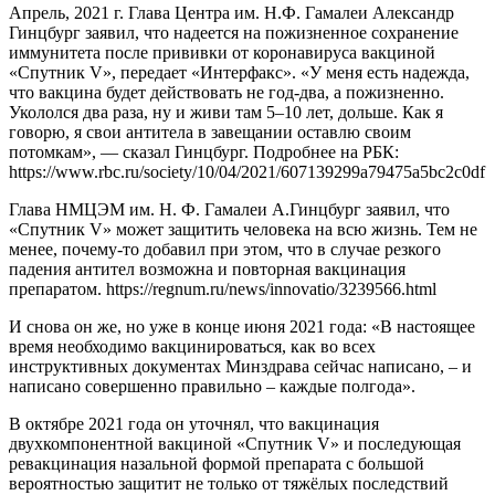
Апрель, 2021 г. Глава Центра им. Н.Ф. Гамалеи Александр
Гинцбург заявил, что надеется на пожизненное сохранение
иммунитета после прививки от коронавируса вакциной
«Спутник V», передает «Интерфакс». «У меня есть надежда,
что вакцина будет действовать не год-два, а пожизненно.
Укололся два раза, ну и живи там 5–10 лет, дольше. Как я
говорю, я свои антитела в завещании оставлю своим
потомкам», — сказал Гинцбург. Подробнее на РБК:
https://www.rbc.ru/society/10/04/2021/607139299a79475a5bc2c0df
Глава НМЦЭМ им. Н. Ф. Гамалеи А.Гинцбург заявил, что
«Спутник V» может защитить человека на всю жизнь. Тем не
менее, почему-то добавил при этом, что в случае резкого
падения антител возможна и повторная вакцинация
препаратом. https://regnum.ru/news/innovatio/3239566.html
И снова он же, но уже в конце июня 2021 года: «В настоящее
время необходимо вакцинироваться, как во всех
инструктивных документах Минздрава сейчас написано, – и
написано совершенно правильно – каждые полгода».
В октябре 2021 года он уточнял, что вакцинация
двухкомпонентной вакциной «Спутник V» и последующая
ревакцинация назальной формой препарата с большой
вероятностью защитит не только от тяжёлых последствий