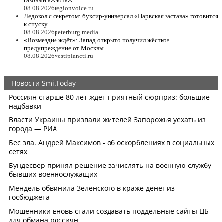
газовый ажиотаж
08.08.2026
regionvoice.ru
Ледокол с секретом: буксир-универсал «Нарвская застава» готовится
к спуску
08.08.2026
peterburg.media
«Возмездие ждёт»: Запад открыто получил жёсткое
предупреждение от Москвы
08.08.2026
vestiplaneti.ru