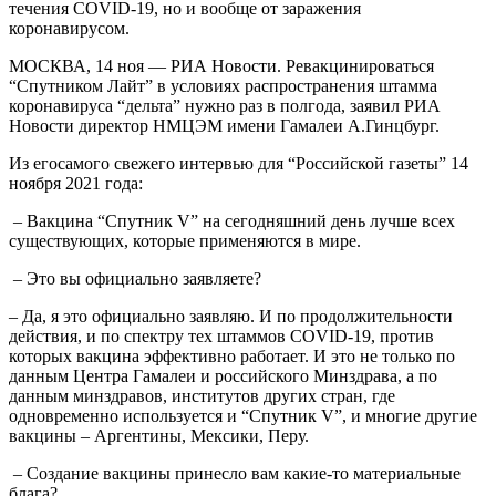
течения COVID-19, но и вообще от заражения
коронавирусом.
МОСКВА, 14 ноя — РИА Новости. Ревакцинироваться
“Спутником Лайт” в условиях распространения штамма
коронавируса “дельта” нужно раз в полгода, заявил РИА
Новости директор НМЦЭМ имени Гамалеи А.Гинцбург.
Из егосамого свежего интервью для “Российской газеты” 14
ноября 2021 года:
– Вакцина “Спутник V” на сегодняшний день лучше всех
существующих, которые применяются в мире.
– Это вы официально заявляете?
– Да, я это официально заявляю. И по продолжительности
действия, и по спектру тех штаммов COVID-19, против
которых вакцина эффективно работает. И это не только по
данным Центра Гамалеи и российского Минздрава, а по
данным минздравов, институтов других стран, где
одновременно используется и “Спутник V”, и многие другие
вакцины – Аргентины, Мексики, Перу.
– Создание вакцины принесло вам какие-то материальные
блага?