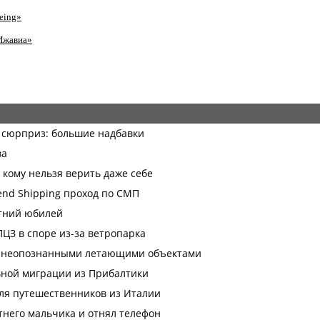
eing»
Ижавиа»