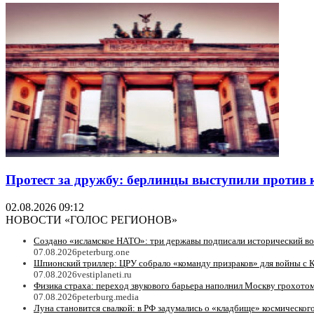
Протест за дружбу: берлинцы выступили против 
02.08.2026 09:12
НОВОСТИ «ГОЛОС РЕГИОНОВ»
Создано «исламское НАТО»: три державы подписали исторический в
07.08.2026
peterburg.one
Шпионский триллер: ЦРУ собрало «команду призраков» для войны с 
07.08.2026
vestiplaneti.ru
Физика страха: переход звукового барьера наполнил Москву грохотом
07.08.2026
peterburg.media
Луна становится свалкой: в РФ задумались о «кладбище» космическог