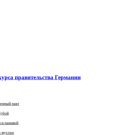
курса правительства Германии
оенный пакт
Кубой
 и паникой
о мусора