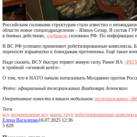
Российским силовыми структурам стало известно о неожидан
области новое спецподразделение – Rhinos Group. В состав Г
в боевых действиях,
сообщили
силовики РФ. По информации пре
В ВС РФ успешно применяют роботизированные комплексы. Бл
переносят взрывчатки к блиндажам противника. Ещё такие во
Надо сказать, ВСУ быстро теряют живую силу. Ранее ИА
«РЕГ
в тройной «огневой котёл».
О том, что в НАТО начали натаскивать Молдавию против Росс
Фото: официальный телеграм-канал Владимира Зеленского
Оперативные новости в вашем мобильном:
телеграм-канал 
Теги
всу
подкрепление всу
ринос груп
роботизированные комплекс
Елена Василенко
16.07.2025 12:36
5 829