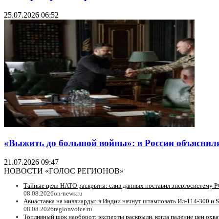
25.07.2026 06:52
«Выжить до большой войны»: в России объяснил
21.07.2026 09:47
НОВОСТИ «ГОЛОС РЕГИОНОВ»
Тайные цели НАТО раскрыты: слив данных поставил энергосистему Р
08.08.2026
on-news.ru
Авиаставка на миллиарды: в Индии начнут штамповать Ил‑114‑300 и S
08.08.2026
regionvoice.ru
Топливный шок наоборот: эксперты раскрыли, когда падение цен охв