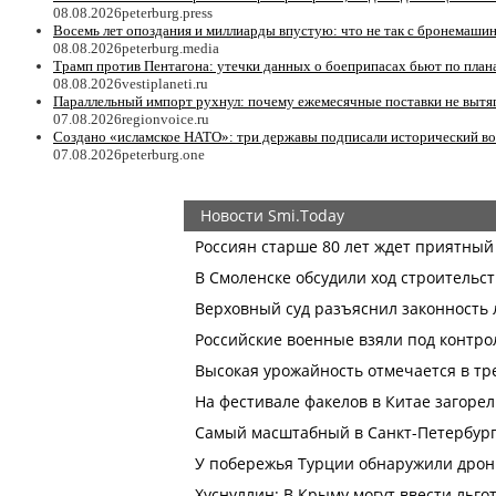
08.08.2026
peterburg.press
Восемь лет опоздания и миллиарды впустую: что не так с бронемаши
08.08.2026
peterburg.media
Трамп против Пентагона: утечки данных о боеприпасах бьют по пл
08.08.2026
vestiplaneti.ru
Параллельный импорт рухнул: почему ежемесячные поставки не вытя
07.08.2026
regionvoice.ru
Создано «исламское НАТО»: три державы подписали исторический в
07.08.2026
peterburg.one