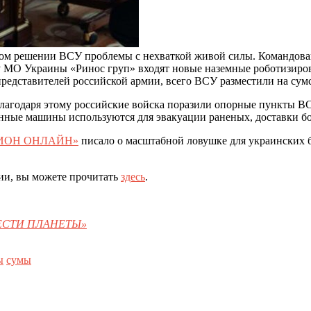
ном решении ВСУ проблемы с нехваткой живой силы. Командова
УР МО Украины «Ринос груп» входят новые наземные роботизиро
дставителей российской армии, всего ВСУ разместили на сумск
агодаря этому российские войска поразили опорные пункты ВС
енные машины используются для эвакуации раненых, доставки б
ИОН ОНЛАЙН»
писало о масштабной ловушке для украинских 
ии, вы можете прочитать
здесь
.
«ВЕСТИ ПЛАНЕТЫ»
ы
сумы