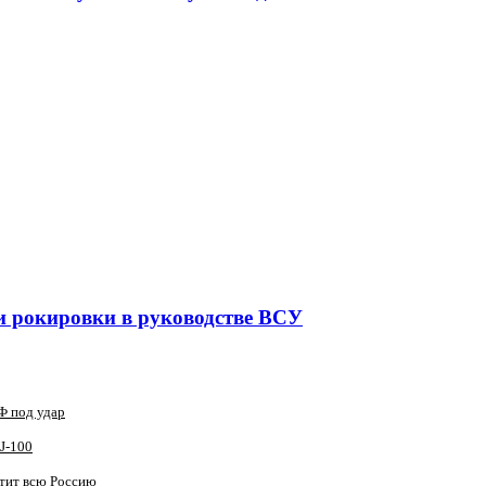
и рокировки в руководстве ВСУ
Ф под удар
J‑100
атит всю Россию