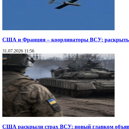
США и Франция – координаторы ВСУ: раскрыты 
31.07.2026 11:56
США раскрыли страх ВСУ: новый главком объяв