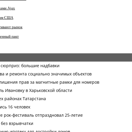
нами Ajax
анам США
гивают рынок
оенный пакт