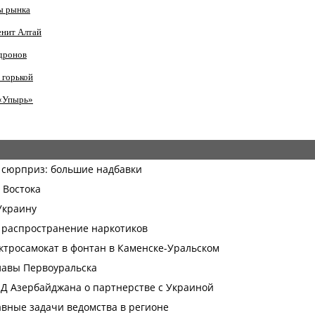
ы рынка
енит Алтай
 дронов
 горькой
 «Упырь»