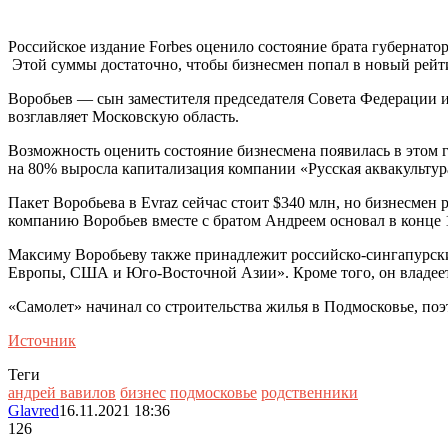
Российское издание Forbes оценило состояние брата губернат
Этой суммы достаточно, чтобы бизнесмен попал в новый рей
Воробьев — сын заместителя председателя Совета Федерации 
возглавляет Московскую область.
Возможность оценить состояние бизнесмена появилась в этом г
на 80% выросла капитализация компании «Русская аквакультур
Пакет Воробьева в Evraz сейчас стоит $340 млн, но бизнесмен р
компанию Воробьев вместе с братом Андреем основал в конце 1
Максиму Воробьеву также принадлежит российско-сингапурский
Европы, США и Юго-Восточной Азии». Кроме того, он владеет
«Самолет» начинал со строительства жилья в Подмосковье, по
Источник
Теги
андрей вавилов
бизнес
подмосковье
родственники
Glavred
16.11.2021 18:36
126