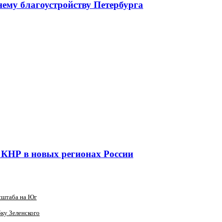
ему благоустройству Петербурга
х КНР в новых регионах России
сштаба на Юг
ку Зеленского