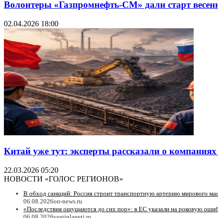
Волонтеры «Газпромнефть-СМ» дали старт весенн
02.04.2026 18:00
Китай уже тут: эксперты рассказали о компания
22.03.2026 05:20
НОВОСТИ «ГОЛОС РЕГИОНОВ»
В обход санкций: Россия строит транспортную артерию мирового ма
06.08.2026
on-news.ru
«Последствия ощущаются до сих пор»: в ЕС указали на роковую ошиб
06.08.2026
vestiplaneti.ru