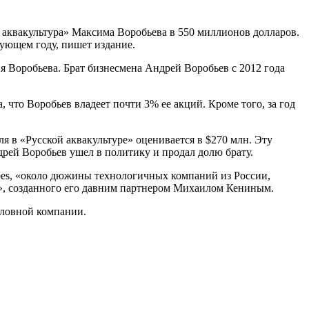
я аквакультура» Максима Воробьева в 550 миллионов долларов.
дующем году, пишет издание.
 Воробьева. Брат бизнесмена Андрей Воробьев с 2012 года
что Воробьев владеет почти 3% ее акций. Кроме того, за год
оля в «Русской аквакультуре» оценивается в $270 млн. Эту
дрей Воробьев ушел в политику и продал долю брату.
bes, «около дюжины технологичных компаний из России,
т», созданного его давним партнером Михаилом Кениным.
головной компании.