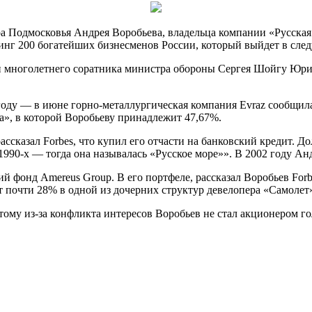
ора Подмосковья Андрея Воробьева, владельца компании «Русска
тинг 200 богатейших бизнесменов
России, который выйдет в сле
и многолетнего соратника министра обороны Сергея Шойгу Юрия
оду — в июне горно-металлургическая компания Evraz сообщила, 
а», в которой Воробьеву принадлежит 47,67%.
ассказал Forbes, что купил его отчасти на банковский кредит. Д
990-х — тогда она называлась «Русское море»». В 2002 году Ан
 фонд Amereus Group. В его портфеле, рассказал Воробьев For
 почти 28% в одной из дочерних структур девелопера «Самоле
этому из-за конфликта интересов Воробьев не стал акционером 