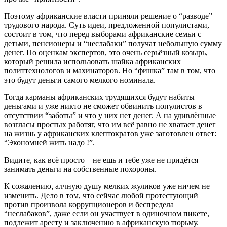
Поэтому африканские власти приняли решение о “разводе”
трудового народа. Суть идеи, предложенной популистами,
состоит в том, что перед выборами африканские семьи с
детьми, пенсионеры и “неслабаки” получат небольшую сумму
денег. По оценкам экспертов, это очень серьёзный козырь,
который решила использовать шайка африканских
политтехнологов и махинаторов. Но “фишка” там в том, что
это будут деньги самого мелкого номинала.
Тогда карманы африканских трудящихся будут набиты
деньгами и уже никто не сможет обвинить популистов в
отсутствии “заботы” и что у них нет денег. А на удивлённые
возгласы простых работяг, что им всё равно не хватает денег
на жизнь у африканских клептократов уже заготовлен ответ:
“Экономней жить надо !”.
Видите, как всё просто – не ешь и тебе уже не придётся
занимать деньги на собственные похороны.
К сожалению, алчную душу мелких жуликов уже ничем не
изменить. Дело в том, что сейчас любой протестующий
против произвола коррупционеров и беспредела
“неслабаков”, даже если он участвует в одиночном пикете,
подлежит аресту и заключению в африканскую тюрьму.