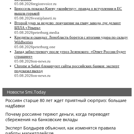
05.08.2026
regionvoice.ru
Брюссель показал Киеву «конфетку»: правда о вступлении в ЕС
вышла горькой
05.08.2026
vestiplaneti.ru
Второй удар за неделю: покушение на главу завода, где делают
БПЛА «Упырь»
05.08.2026
peterburg.media
Кредиты и скандал: Ленобласть борется с итогами удара по складу
Wildberries
05.08.2026
peterburg.one
Запад забил тревогу после угроз Зеленского: «Ответ России будет
страшнее»
05.08.2026
on-news.ru
Chrome и Safari блокируют сайты российских банков: эксперт
подсказал выход
05.08.2026
on-news.ru