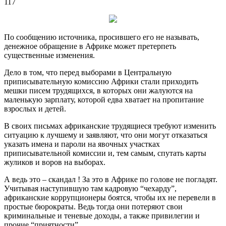
117
По сообщению источника, просившего его не называть,
денежное обращение в Африке может претерпеть
существенные изменения.
Дело в том, что перед выборами в Центральную
приписывательную комиссию Африки стали приходить
мешки писем трудящихся, в которых они жалуются на
маленькую зарплату, которой едва хватает на пропитание
взрослых и детей.
В своих письмах африканские трудящиеся требуют изменить
ситуацию к лучшему и заявляют, что они могут отказаться
указать имена и пароли на явочных участках
приписывательной комиссии и, тем самым, спутать карты
жуликов и воров на выборах.
А ведь это – скандал ! За это в Африке по голове не погладят.
Учитывая наступившую там кадровую “чехарду”,
африканские коррупционеры боятся, чтобы их не перевели в
простые бюрократы. Ведь тогда они потеряют свои
криминальные и теневые доходы, а также привилегии и
прочие “приятности”.