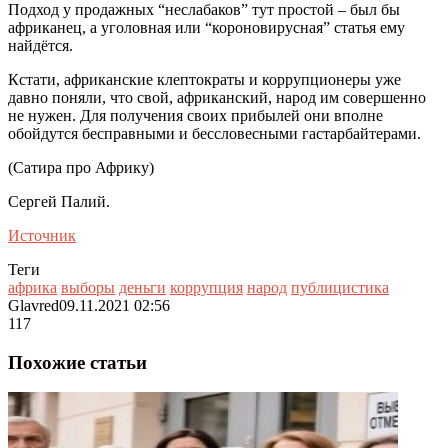
Подход у продажных “неслабаков” тут простой – был бы
африканец, а уголовная или “короновирусная” статья ему
найдётся.
Кстати, африканские клептократы и коррупционеры уже
давно поняли, что свой, африканский, народ им совершенно
не нужен. Для получения своих прибылей они вполне
обойдутся бесправными и бессловесными гастарбайтерами.
(Сатира про Африку)
Сергей Палий.
Источник
Теги
африка
выборы
деньги
коррупция
народ
публицистика
Glavred
09.11.2021 02:56
117
Похожие статьи