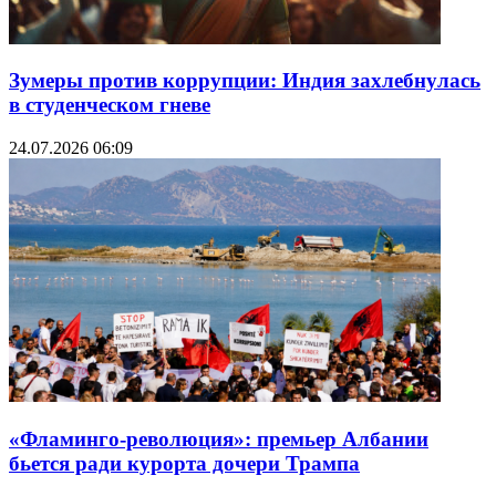
Зумеры против коррупции: Индия захлебнулась
в студенческом гневе
24.07.2026 06:09
«Фламинго-революция»: премьер Албании
бьется ради курорта дочери Трампа