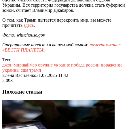
Украины. Вся территория государства должна стать буферной
зоной, считает Владимир Джабаров.
О том, как Трамп пытается перекроить мир, вы можете
прочитать
здесь
.
Фото: whitehouse.gov
Оперативные новости в вашем мобильном:
телеграм-канал
«ВЕСТИ ПЛАНЕТЫ»
Теги
джон миршаймер
оружие украине
победа россии
поражение
украины
сша
трамп
Елена Василенко
31.07.2025 11:42
2 098
Похожие статьи