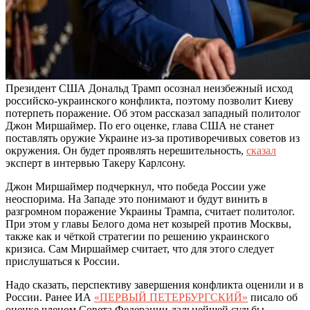
Президент США Дональд Трамп осознал неизбежный исход
российско-украинского конфликта, поэтому позволит Киеву
потерпеть поражение. Об этом рассказал западный политолог
Джон Миршаймер. По его оценке, глава США не станет
поставлять оружие Украине из-за противоречивых советов из
окружения. Он будет проявлять нерешительность,
сказал
эксперт в интервью Такеру Карлсону.
Джон Миршаймер подчеркнул, что победа России уже
неоспорима. На Западе это понимают и будут винить в
разгромном поражение Украины Трампа, считает политолог.
При этом у главы Белого дома нет козырей против Москвы,
также как и чёткой стратегии по решению украинского
кризиса. Сам Миршаймер считает, что для этого следует
прислушаться к России.
Надо сказать, перспективу завершения конфликта оценили и в
России. Ранее ИА
«ПЕРВЫЙ ПЕТЕРБУРГСКИЙ»
писало об
оценке членом Совета Федерации дальнейшей судьбы