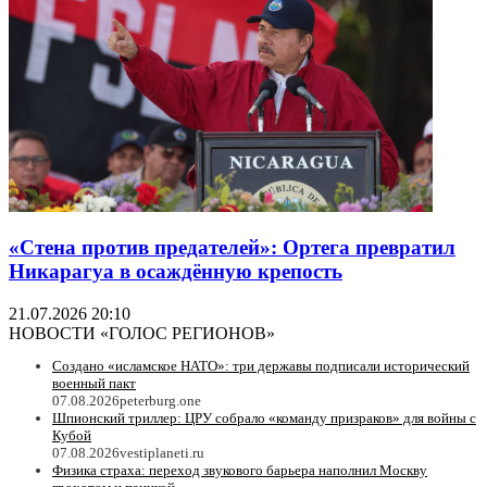
«Стена против предателей»: Ортега превратил
Никарагуа в осаждённую крепость
21.07.2026 20:10
НОВОСТИ «ГОЛОС РЕГИОНОВ»
Создано «исламское НАТО»: три державы подписали исторический
военный пакт
07.08.2026
peterburg.one
Шпионский триллер: ЦРУ собрало «команду призраков» для войны с
Кубой
07.08.2026
vestiplaneti.ru
Физика страха: переход звукового барьера наполнил Москву