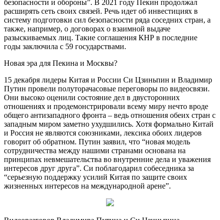
безопасности и обороны”. В 2021 году Пекин продолжал
расширять сеть своих связей. Речь идет об инвестициях в
систему подготовки сил безопасности ряда соседних стран, а
также, например, о договорах о взаимной выдаче
разыскиваемых лиц. Такие соглашения КНР в последние
годы заключила с 59 государствами.
Новая эра для Пекина и Москвы?
15 декабря лидеры Китая и России Си Цзиньпин и Владимир
Путин провели полуторачасовые переговоры по видеосвязи.
Они высоко оценили состояние дел в двусторонних
отношениях и продемонстрировали всему миру нечто вроде
общего антизападного фронта – ведь отношения обеих стран с
западным миром заметно ухудшились. Хотя формально Китай
и Россия не являются союзниками, лексика обоих лидеров
говорит об обратном. Путин заявил, что “новая модель
сотрудничества между нашими странами основана на
принципах невмешательства во внутренние дела и уважения
интересов друг друга”. Си поблагодарил собеседника за
“серьезную поддержку усилий Китая по защите своих
жизненных интересов на международной арене”.