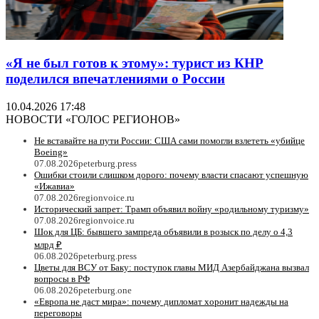
«Я не был готов к этому»: турист из КНР
поделился впечатлениями о России
10.04.2026 17:48
НОВОСТИ «ГОЛОС РЕГИОНОВ»
Не вставайте на пути России: США сами помогли взлететь «убийце
Boeing»
07.08.2026
peterburg.press
Ошибки стоили слишком дорого: почему власти спасают успешную
«Ижавиа»
07.08.2026
regionvoice.ru
Исторический запрет: Трамп объявил войну «родильному туризму»
07.08.2026
regionvoice.ru
Шок для ЦБ: бывшего зампреда объявили в розыск по делу о 4,3
млрд ₽
06.08.2026
peterburg.press
Цветы для ВСУ от Баку: поступок главы МИД Азербайджана вызвал
вопросы в РФ
06.08.2026
peterburg.one
«Европа не даст мира»: почему дипломат хоронит надежды на
переговоры