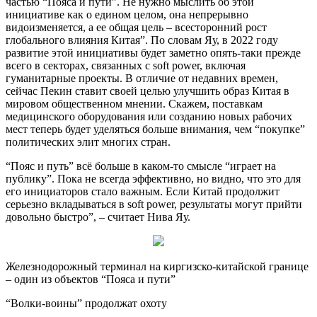
частью “Пояса и пути”. Не нужно мыслить об этой
инициативе как о едином целом, она непрерывно
видоизменяется, а ее общая цель – всесторонний рост
глобального влияния Китая”. По словам Яу, в 2022 году
развитие этой инициативы будет заметно опять-таки прежде
всего в секторах, связанных с soft power, включая
гуманитарные проекты. В отличие от недавних времен,
сейчас Пекин ставит своей целью улучшить образ Китая в
мировом общественном мнении. Скажем, поставкам
медицинского оборудования или созданию новых рабочих
мест теперь будет уделяться больше внимания, чем “покупке”
политических элит многих стран.
“Пояс и путь” всё больше в каком-то смысле “играет на
публику”. Пока не всегда эффективно, но видно, что это для
его инициаторов стало важным. Если Китай продолжит
серьезно вкладываться в soft power, результаты могут прийти
довольно быстро”, – считает Нива Яу.
Железнодорожный терминал на киргизско-китайской границе
– один из объектов “Пояса и пути”
“Волки-воины” продолжат охоту