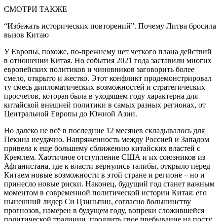
СМОТРИ ТАКЖЕ
“Избежать исторических повторений”. Почему Литва бросила
вызов Китаю
У Европы, похоже, по-прежнему нет четкого плана действий
в отношении Китая. Но события 2021 года заставили многих
европейских политиков и чиновников заговорить более
смело, открыто и жестко. Этот конфликт продемонстрировал
ту смесь дипломатических возможностей и стратегических
просчетов, которая была в уходящем году характерна для
китайской внешней политики в самых разных регионах, от
Центральной Европы до Южной Азии.
Но далеко не всё в последние 12 месяцев складывалось для
Пекина неудачно. Напряженность между Россией и Западом
привела к еще большему сближению китайских властей с
Кремлем. Хаотичное отступление США и их союзников из
Афганистана, где к власти вернулись талибы, открыло перед
Китаем новые возможности в этой стране и регионе – но и
принесло новые риски. Наконец, будущий год станет важным
моментом в современной политической истории Китая: его
нынешний лидер Си Цзиньпин, согласно большинству
прогнозов, намерен в будущем году, вопреки сложившейся
политической традиции, продлить свое пребывание на посту