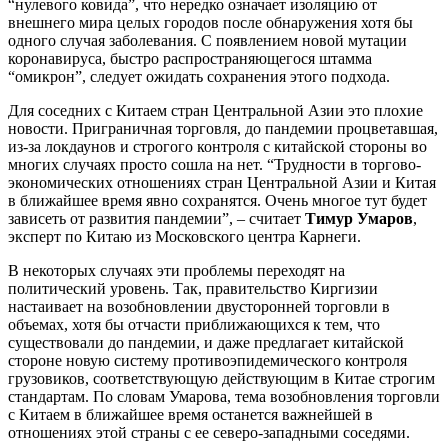
“нулевого ковида”, что нередко означает изоляцию от
внешнего мира целых городов после обнаружения хотя бы
одного случая заболевания. С появлением новой мутации
коронавируса, быстро распространяющегося штамма
“омикрон”, следует ожидать сохранения этого подхода.
Для соседних с Китаем стран Центральной Азии это плохие
новости. Приграничная торговля, до пандемии процветавшая,
из-за локдаунов и строгого контроля с китайской стороны во
многих случаях просто сошла на нет. “Трудности в торгово-
экономических отношениях стран Центральной Азии и Китая
в ближайшее время явно сохранятся. Очень многое тут будет
зависеть от развития пандемии”, – считает
Тимур Умаров
,
эксперт по Китаю из Московского центра Карнеги.
В некоторых случаях эти проблемы переходят на
политический уровень. Так, правительство Киргизии
настаивает на возобновлении двусторонней торговли в
объемах, хотя бы отчасти приближающихся к тем, что
существовали до пандемии, и даже предлагает китайской
стороне новую систему противоэпидемического контроля
грузовиков, соответствующую действующим в Китае строгим
стандартам. По словам Умарова, тема возобновления торговли
с Китаем в ближайшее время останется важнейшей в
отношениях этой страны с ее северо-западными соседями.