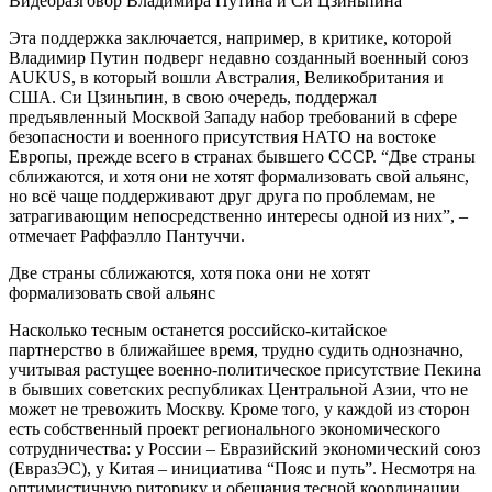
Видеоразговор Владимира Путина и Си Цзиньпина
Эта поддержка заключается, например, в критике, которой
Владимир Путин подверг недавно созданный военный союз
AUKUS, в который вошли Австралия, Великобритания и
США. Си Цзиньпин, в свою очередь, поддержал
предъявленный Москвой Западу набор требований в сфере
безопасности и военного присутствия НАТО на востоке
Европы, прежде всего в странах бывшего СССР. “Две страны
сближаются, и хотя они не хотят формализовать свой альянс,
но всё чаще поддерживают друг друга по проблемам, не
затрагивающим непосредственно интересы одной из них”, –
отмечает Раффаэлло Пантуччи.
Две страны сближаются, хотя пока они не хотят
формализовать свой альянс
Насколько тесным останется российско-китайское
партнерство в ближайшее время, трудно судить однозначно,
учитывая растущее военно-политическое присутствие Пекина
в бывших советских республиках Центральной Азии, что не
может не тревожить Москву. Кроме того, у каждой из сторон
есть собственный проект регионального экономического
сотрудничества: у России – Евразийский экономический союз
(ЕвразЭС), у Китая – инициатива “Пояс и путь”. Несмотря на
оптимистичную риторику и обещания тесной координации,