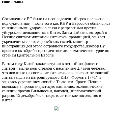
свои планы.
Соглашение с ЕС было на неопределенный срок положено
под сукно в мае – после того как КНР и Евросоюз обменялись
санкционными ударами в связи с репрессиями против
уйгурского меньшинства в Китае. Затем Тайвань, который в
Пекине считают мятежной китайской провинцией, занялся
укреплением своих европейских связей: министр
иностранных дел этого островного государства Джозеф Ву
провел в октябре беспрецедентное дипломатическое турне по
странам Центральной Европы.
В этом году Китай также вступил в острый конфликт с
Литвой – маленькой страной с населением 2,7 млн человек,
что повлияло на состояние китайско-европейских отношений.
Литва вышла из патронируемого КНР “Формата 17+1” и
занялась укреплением связей с Тайванем. Ярость Пекина
вылилась в пропагандистскую кампанию, экономические
санкции против Вильнюса и, наконец, дипломатический
разрыв: 15 декабря было закрыто литовское посольство в
Китае.