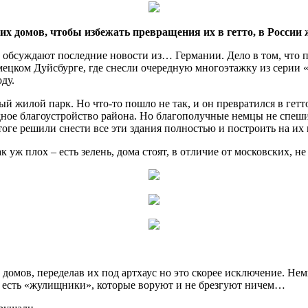
 домов, чтобы избежать превращения их в гетто, в России ж
обсуждают последние новости из… Германии. Дело в том, что 
мецком Дуйсбурге, где снесли очередную многоэтажку из серии 
ду.
й жилой парк. Но что-то пошло не так, и он превратился в гетто
ное благоустройство района. Но благополучные немцы не спешил
оге решили снести все эти здания полностью и построить на их
к уж плох – есть зелень, дома стоят, в отличие от московских, 
х домов, переделав их под артхаус но это скорее исключение. Н
с есть «жулищники», которые воруют и не брезгуют ничем…