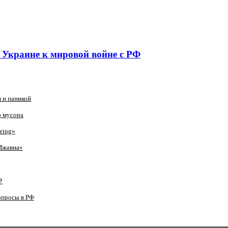
 Украине к мировой войне с РФ
 и паникой
о мусора
eing»
Ижавиа»
₽
опросы в РФ