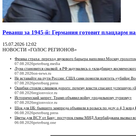
Реванш за 1945-й: Германия готовит плацдарм на
15.07.2026 12:02
НОВОСТИ «ГОЛОС РЕГИОНОВ»
Физика страха: переход звукового барьера наполнил Москву грохотом
07.08.2026
peterburg.media
Луна становится свалкой: в РФ задумались о «кладбище» космическог
07.08.2026
on-news.ru
Не вставайте на пути России: США сами помогли взлететь «убийце Bo
07.08.2026
peterburg.press
Ошибки стоили слишком дорого: почему власти спасают успешную «
07.08.2026
regionvoice.ru
Исторический запрет: Трамп объявил войну «родильному туризму»
07.08.2026
regionvoice.ru
Шок для ЦБ: бывшего зампреда объявили в розыск по делу о 4,3 млрд 
06.08.2026
peterburg.press
Цветы для ВСУ от Баку: поступок главы МИД Азербайджана вызвал в
06.08.2026
peterburg.one