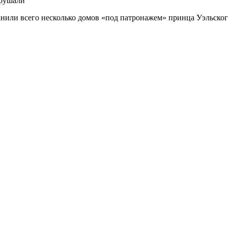
зрушали
анили всего несколько домов «под патронажем» принца Уэльско