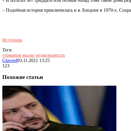
– В Штатах лет тридцать или больше назад тоже такие дома ра
– Подобная история приключилась и в Лондоне в 1970-х. Сохр
Источник
Теги
германия
жилье
недвижимость
Glavred
03.11.2021 13:25
123
Похожие статьи