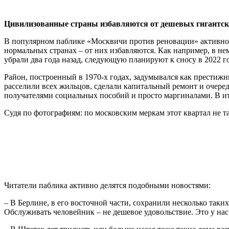
Цивилизованные страны избавляются от дешевых гигантских
В популярном паблике «Москвичи против реновации» активно 
нормальных странах – от них избавляются. Как например, в не
убрали два года назад, следующую планируют к сносу в 2022 го
Район, построенный в 1970-х годах, задумывался как престижны
расселили всех жильцов, сделали капитальный ремонт и очеред
получателями социальных пособий и просто маргиналами. В ит
Судя по фотографиям: по московским меркам этот квартал не та
Читатели паблика активно делятся подобными новостями:
– В Берлине, в его восточной части, сохранили несколько таки
Обслуживать человейник – не дешевое удовольствие. Это у на