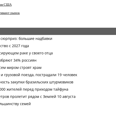
анам США
гивают рынок