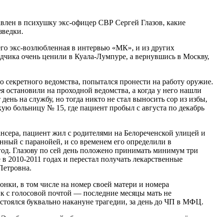
авлен в психушку экс-офицер СВР Сергей Глазов, какие
зведки.
его экс-возлюбленная в интервью «МК», и из других
едчика очень ценили в Куала-Лумпуре, а вернувшись в Москву,
о секретного ведомства, попытался пронести на работу оружие.
 остановили на проходной ведомства, а когда у него нашли
день на службу, но тогда никто не стал выносить сор из избы,
ую больницу № 15, где пациент пробыл с августа по декабрь
сера, пациент жил с родителями на Белореченской улицей и
нный с паранойей, и со временем его определили в
год. Глазову по сей день положено принимать минимум три
 в 2010-2011 годах и перестал получать лекарственные
Петровна.
онки, в том числе на номер своей матери и номера
к с голосовой почтой — последние месяцы мать не
стоялся буквально накануне трагедии, за день до ЧП в МФЦ.