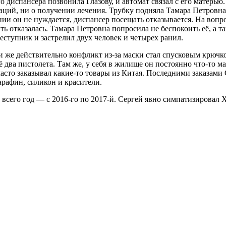
 диспансера позвонила Глазову, и автомат связал с его матерью
аций, ни о получении лечения. Трубку подняла Тамара Петровна
нии он не нуждается, диспансер посещать отказывается. На вопро
ь отказалась. Тамара Петровна попросила не беспокоить её, а т
тупник и застрелил двух человек и четырех ранил.
или же действительно конфликт из-за маски стал спусковым крюч
два пистолета. Там же, у себя в жилище он постоянно что-то ма
асто заказывал какие-то товары из Китая. Последними заказами 
арафин, силикон и красители.
о всего год — с 2016-го по 2017-й. Сергей явно симпатизировал