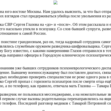
на юго-востоке Москвы. Нам удалось выяснить, за что был отпр
ких взглядов стал придерживаться убийца
после увольнения из ра
 СВР Сергея Глазова на «до» и «после». Об этом рассказала и 
 его насильно упекли в психушку. Со слов бывшей супруги, разв
 отношение к самой России.
 поистине грандиозным, раз он, тогда кадровый сотрудник самог
являлись служебным оружием разведчика-шифровальщика. Сергея
у Богу известно, с какими намерениями Глазов отправился в тот 
ередь направил офицера в Городскую клиническую психиатрическ
инаниям уже бывших сотрудников психоневрологического диспан
дение. Бывшему военнослужащему был поставлен диагноз, связа
ых необходимо проверять специалистам не реже одного раза в 
ко Сергей пропал с горизонта психиатров после смерти отца ещё
, а по телефону, как правило, отвечала мать Глазова — Тамара 
азведчик не пользовался мессенджерами, а на нежелательные зв
В первом случае вызовы родительницы перенаправлялись на ящи
ее телефон. Последний разговор медиков с Тамарой Петровной со