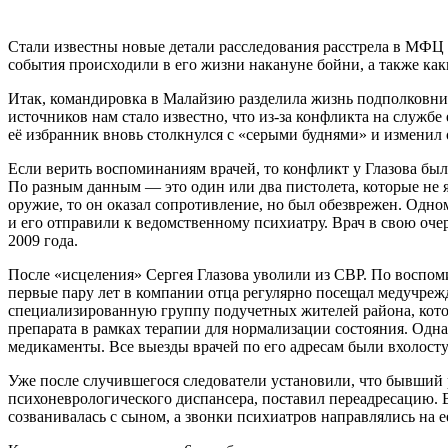
Стали известны новые детали расследования расстрела в МФЦ 
события происходили в его жизни накануне бойни, а также ка
Итак, командировка в Малайзию разделила жизнь подполковника
источников нам стало известно, что из-за конфликта на службе
её избранник вновь столкнулся с «серыми буднями» и изменил
Если верить воспоминаниям врачей, то конфликт у Глазова был
По разным данным — это один или два пистолета, которые не 
оружие, то он оказал сопротивление, но был обезврежен. Одном
и его отправили к ведомственному психиатру. Врач в свою оч
2009 года.
После «исцеления» Сергея Глазова уволили из СВР. По воспом
первые пару лет в компании отца регулярно посещал медучреж
специализированную группу подучетных жителей района, котор
препарата в рамках терапии для нормализации состояния. Одна
медикаменты. Все выезды врачей по его адресам были вхолостую
Уже после случившегося следователи установили, что бывший р
психоневрологического диспансера, поставил переадресацию. 
созванивалась с сыном, а звонки психиатров направлялись на 