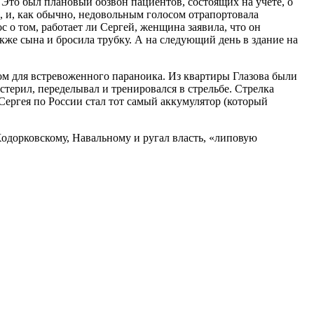
. Это был плановый обзвон пациентов, состоящих на учёте, о
, и, как обычно, недовольным голосом отрапортовала
с о том, работает ли Сергей, женщина заявила, что он
акже сына и бросила трубку. А на следующий день в здание на
ком для встревоженного параноика. Из квартиры Глазова были
стерил, переделывал и тренировался в стрельбе. Стрелка
Сергея по России стал тот самый аккумулятор (который
 Ходорковскому, Навальному и ругал власть, «липовую