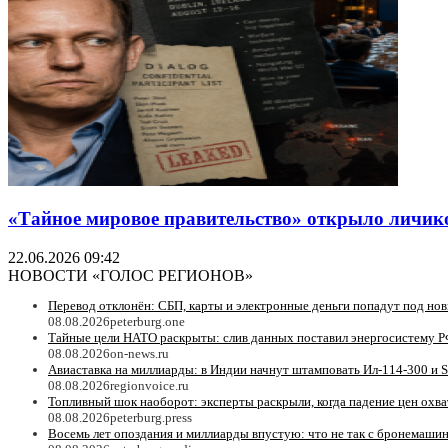
«Тайное мировое правительство» открыло личико:
22.06.2026 09:42
НОВОСТИ «ГОЛОС РЕГИОНОВ»
Перевод отклонён: СБП, карты и электронные деньги попадут под но
08.08.2026
peterburg.one
Тайные цели НАТО раскрыты: слив данных поставил энергосистему Р
08.08.2026
on-news.ru
Авиаставка на миллиарды: в Индии начнут штамповать Ил‑114‑300 и S
08.08.2026
regionvoice.ru
Топливный шок наоборот: эксперты раскрыли, когда падение цен охв
08.08.2026
peterburg.press
Восемь лет опоздания и миллиарды впустую: что не так с бронемаши