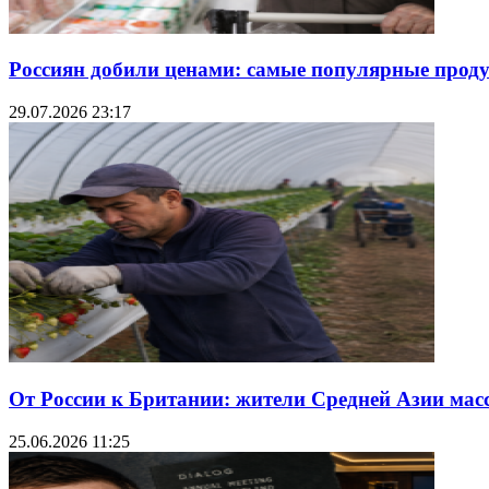
Россиян добили ценами: самые популярные продук
29.07.2026 23:17
От России к Британии: жители Средней Азии мас
25.06.2026 11:25