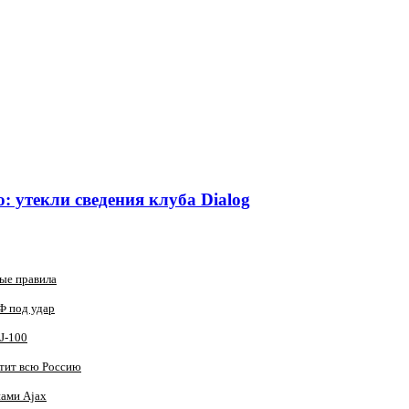
 утекли сведения клуба Dialog
вые правила
Ф под удар
J‑100
атит всю Россию
нами Ajax