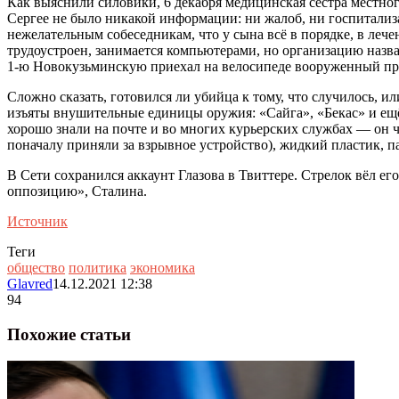
Как выяснили силовики, 6 декабря медицинская сестра местного
Сергее не было никакой информации: ни жалоб, ни госпитализ
нежелательным собеседникам, что у сына всё в порядке, в лече
трудоустроен, занимается компьютерами, но организацию назват
1-ю Новокузьминскую приехал на велосипеде вооруженный прес
Сложно сказать, готовился ли убийца к тому, что случилось, 
изъяты внушительные единицы оружия: «Сайга», «Бекас» и ещё 
хорошо знали на почте и во многих курьерских службах — он ч
поначалу приняли за взрывное устройство), жидкий пластик, п
В Сети сохранился аккаунт Глазова в Твиттере. Стрелок вёл ег
оппозицию», Сталина.
Источник
Теги
общество
политика
экономика
Glavred
14.12.2021 12:38
94
Похожие статьи